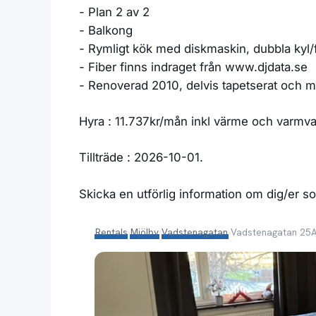
- Plan 2 av 2
- Balkong
- Rymligt kök med diskmaskin, dubbla kyl/f
- Fiber finns indraget från www.djdata.se
- Renoverad 2010, delvis tapetserat och m
Hyra : 11.737kr/mån inkl värme och varmva
Tillträde : 2026-10-01.
Skicka en utförlig information om dig/er s
Rentals
›
Mjölby
›
Vadstenagatan
›
Vadstenagatan 25