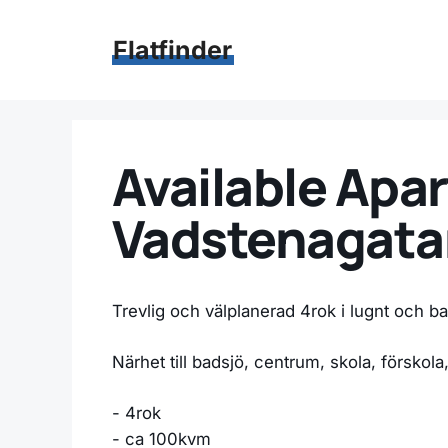
Hoppa
till
Flatfinder
innehåll
Available Apar
Vadstenagatan
Trevlig och välplanerad 4rok i lugnt och b
Närhet till badsjö, centrum, skola, förskola
- 4rok
- ca 100kvm