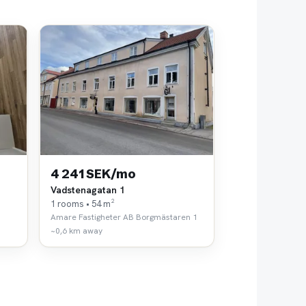
4 241 SEK/mo
Vadstenagatan 1
1 rooms • 54 m²
Amare Fastigheter AB Borgmästaren 1
~0,6 km away