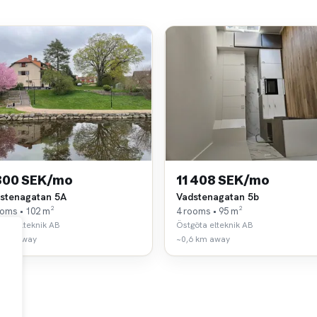
800 SEK/mo
11 408 SEK/mo
stenagatan 5A
Vadstenagatan 5b
ooms • 102 m²
4 rooms • 95 m²
öta elteknik AB
Östgöta elteknik AB
5 km away
~0,6 km away