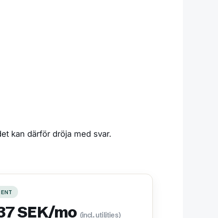
det kan därför dröja med svar.
MENT
737 SEK/mo
(incl. utilities)