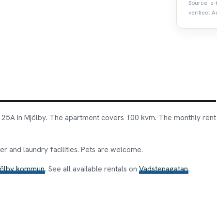
Source: e-
verified: A
 25A in Mjölby. The apartment covers 100 kvm. The monthly rent
r and laundry facilities. Pets are welcome.
jölby kommun
. See all available rentals on
Vadstenagatan
.