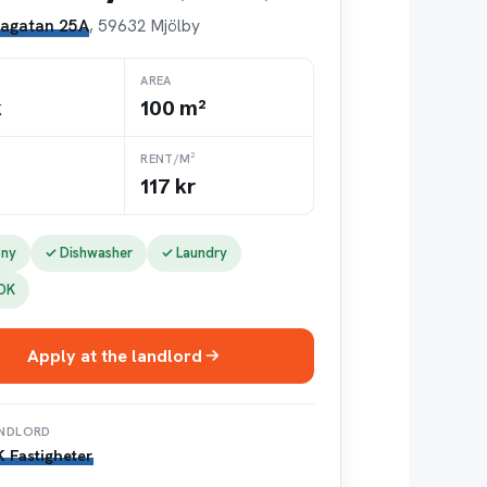
agatan 25A
, 59632 Mjölby
AREA
k
100 m²
RENT/M²
117 kr
ony
✓ Dishwasher
✓ Laundry
 OK
Apply at the landlord
NDLORD
K Fastigheter