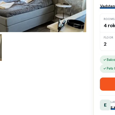
Vadsten
ROOMS
4 ro
FLOOR
2
✓ Balc
✓ Pets
LA
E
E 