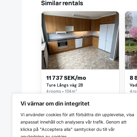
Similar rentals
11 737 SEK/mo
8 
Ture Långs väg 2B
Vad
4 rooms • 104 m²
4 r
E K Fastigheter
Östg
Vi värnar om din integritet
~0,4 km away
~0,
Vi använder cookies för att förbättra din upplevelse, visa
anpassat innehåll och analysera vår trafik. Genom att
klicka på "Acceptera alla" samtycker du till vår
användning av cookies.