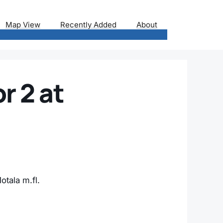
Map View
Recently Added
About
r 2 at
otala m.fl.