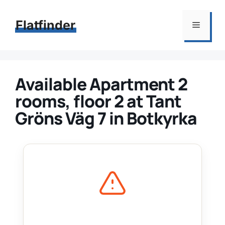
Hoppa
till
Flatfinder
Meny
innehåll
Available Apartment 2
rooms, floor 2 at Tant
Gröns Väg 7 in Botkyrka