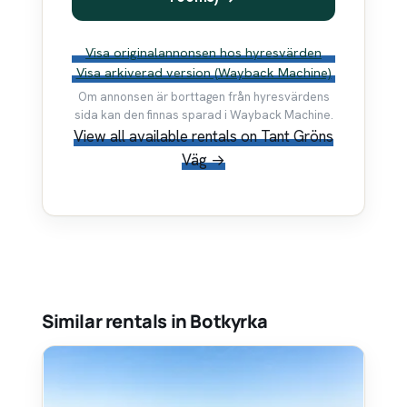
Visa originalannonsen hos hyresvärden
Visa arkiverad version (Wayback Machine)
Om annonsen är borttagen från hyresvärdens
sida kan den finnas sparad i Wayback Machine.
View all available rentals on Tant Gröns
Väg →
Similar rentals in Botkyrka