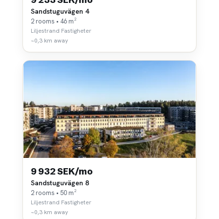
Sandstuguvägen 4
2 rooms • 46 m²
Liljestrand Fastigheter
~0,3 km away
9 932 SEK/mo
Sandstuguvägen 8
2 rooms • 50 m²
Liljestrand Fastigheter
~0,3 km away