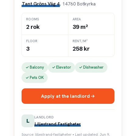
Tant Gröns Väg 4
, 14760 Botkyrka
ROOMS
AREA
2 rok
39 m²
FLOOR
RENT/M²
3
258 kr
✓ Balcony
✓ Elevator
✓ Dishwasher
✓ Pets OK
Apply at the landlord
LANDLORD
L
Liljestrand Fastigheter
Source: liljestrand-fastigheter • Last updated: Jun 9,