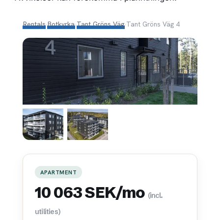
Rentals
›
Botkyrka
›
Tant Gröns Väg
›
Tant Gröns Väg 4
APARTMENT
10 063 SEK/mo
(incl.
utilities)