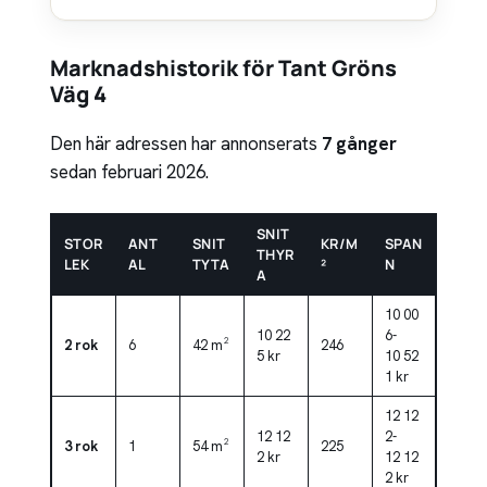
Marknadshistorik för Tant Gröns
Väg 4
Den här adressen har annonserats
7 gånger
sedan februari 2026.
SNIT
STOR
ANT
SNIT
KR/M
SPAN
THYR
LEK
AL
TYTA
²
N
A
10 00
10 22
6-
2 rok
6
42 m²
246
5 kr
10 52
1 kr
12 12
12 12
2-
3 rok
1
54 m²
225
2 kr
12 12
2 kr