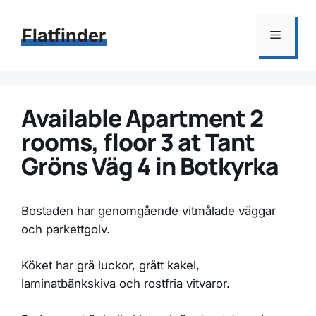
Hoppa
till
Flatfinder
Meny
innehåll
Available Apartment 2
rooms, floor 3 at Tant
Gröns Väg 4 in Botkyrka
Bostaden har genomgående vitmålade väggar
och parkettgolv.
Köket har grå luckor, grått kakel,
laminatbänkskiva och rostfria vitvaror.