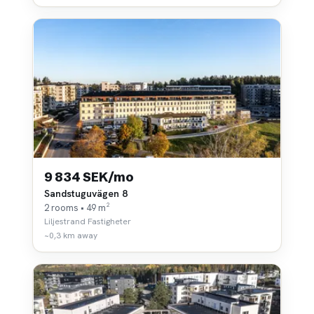
9 834 SEK/mo
Sandstuguvägen 8
2 rooms • 49 m²
Liljestrand Fastigheter
~0,3 km away