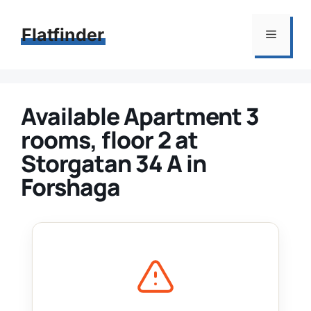
Hoppa
till
Flatfinder
Meny
innehåll
Available Apartment 3
rooms, floor 2 at
Storgatan 34 A in
Forshaga