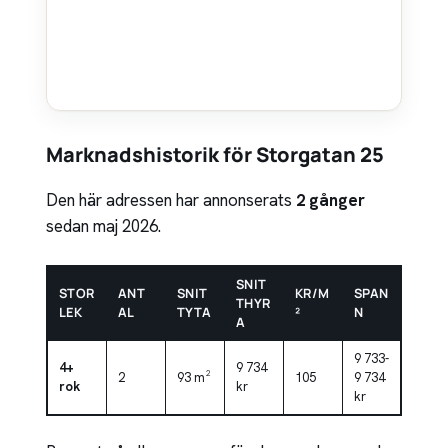
Marknadshistorik för Storgatan 25
Den här adressen har annonserats
2 gånger
sedan maj 2026.
SNIT
STOR
ANT
SNIT
KR/M
SPAN
THYR
LEK
AL
TYTA
²
N
A
9 733-
4+
9 734
2
93 m²
105
9 734
rok
kr
kr