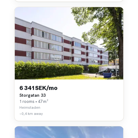
6 341 SEK/mo
Storgatan 33
1 rooms • 47 m²
Heimstaden
~0,4 km away