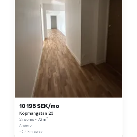
10 195 SEK/mo
Köpmangatan 23
2 rooms • 72 m²
Angero
~0,4 km away