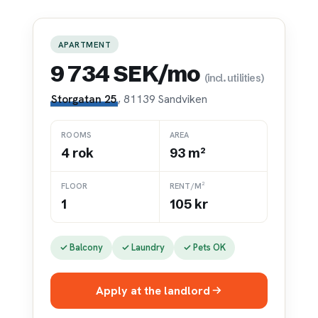
APARTMENT
9 734 SEK/mo
(incl. utilities)
Storgatan 25
, 81139 Sandviken
ROOMS
AREA
4 rok
93 m²
FLOOR
RENT/M²
1
105 kr
✓ Balcony
✓ Laundry
✓ Pets OK
Apply at the landlord