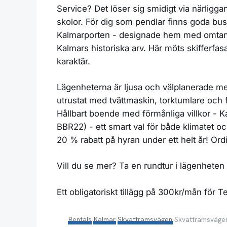
Service? Det löser sig smidigt via närligga
skolor. För dig som pendlar finns goda bus
Kalmarporten - designade hem med omtanke 
Kalmars historiska arv. Här möts skifferfa
karaktär.
Lägenheterna är ljusa och välplanerade m
utrustat med tvättmaskin, torktumlare och 
Hållbart boende med förmånliga villkor - K
BBR22) - ett smart val för både klimatet oc
20 % rabatt på hyran under ett helt år! Ord
Vill du se mer? Ta en rundtur i lägenheten
Ett obligatoriskt tillägg på 300kr/mån för
Rentals
›
Kalmar
›
Skvattramsvägen
›
Skvattramsväge