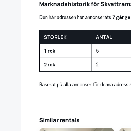
Marknadshistorik för Skvattram
Den här adressen har annonserats
7 gånge
STORLEK
ANTAL
1 rok
5
2 rok
2
Baserat på alla annonser för denna adress 
Similar rentals