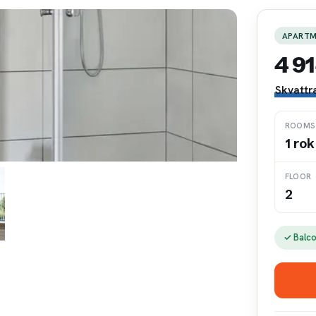
APART
4 9
Skvattr
ROOMS
1 rok
FLOOR
2
✓ Balc