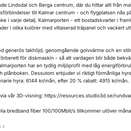
nde Lindsdal och Berga centrum, där du hittar allt från mat
sförbindelser till Kalmar centrum - och flygplatsen nås p
i varje detalj. Kalmarporten - ett bostadskvarter i fram
sader i olika kulörer med vitlaserad träpanel och vackert
ed generös takhöjd, genomgående golvvärme och en stilre
förberett för diskmaskin - så att vardagen blir både bekvä
almarporten har en tydlig miljöprofil med låg energiförb
h plånboken. Dessutom erbjuder vi riktigt förmånliga hyre
inarie hyra: 6144 kr/mån, efter 20 % rabatt: 4915 kr/mån.
 via vår 3D-visning: https://resources.studio3d.se/rundva
 Telia bredband fiber 100/100Mbit/s tillkommer utöver mån
n 8