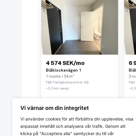
4 574 SEK/mo
6 
Blåklockevägen 1
Blå
1 rooms • 54 m²
2 r
P&E Fastighetspartner AB
P&E 
~0,3 km away
~0,
Vi värnar om din integritet
Vi använder cookies för att förbättra din upplevelse, visa
anpassat innehåll och analysera vår trafik. Genom att
klicka på "Acceptera alla" samtycker du till vår