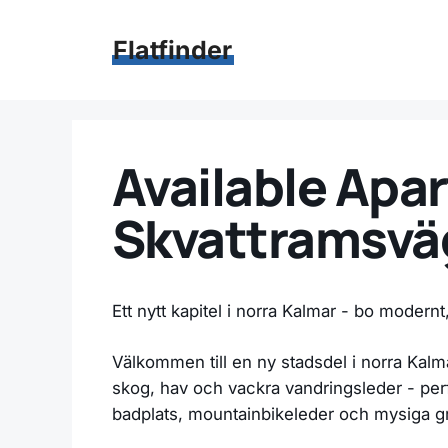
Hoppa
till
Flatfinder
innehåll
Available Apar
Skvattramsväg
Ett nytt kapitel i norra Kalmar - bo modernt
Välkommen till en ny stadsdel i norra Kalma
skog, hav och vackra vandringsleder - perf
badplats, mountainbikeleder och mysiga gril