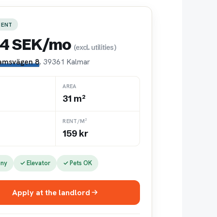
MENT
14 SEK/mo
(excl. utilities)
amsvägen 8
, 39361 Kalmar
AREA
31 m²
RENT/M²
159 kr
ony
✓ Elevator
✓ Pets OK
Apply at the landlord