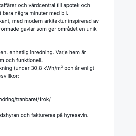
affärer och vårdcentral till apotek och
å bara några minuter med bil.
kant, med modern arkitektur inspirerad av
 utformade gavlar som ger området en unik
n, enhetlig inredning. Varje hem är
m och funktionell.
rukning (under 30,8 kWh/m² och år enligt
svillkor:
ndring/tranbaret/1rok/
adshyran och faktureras på hyresavin.