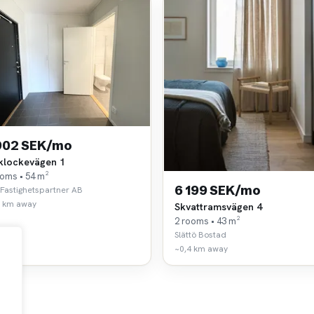
902 SEK/mo
klockevägen 1
ooms • 54 m²
6 199 SEK/mo
Fastighetspartner AB
3 km away
Skvattramsvägen 4
2 rooms • 43 m²
Slättö Bostad
~0,4 km away