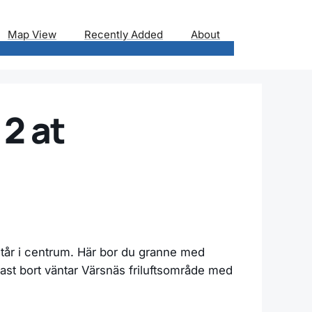
Map View
Recently Added
About
 2 at
 står i centrum. Här bor du granne med
kast bort väntar Värsnäs friluftsområde med