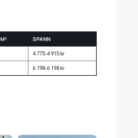
/M²
SPANN
4 775-4 915 kr
6 198-6 198 kr