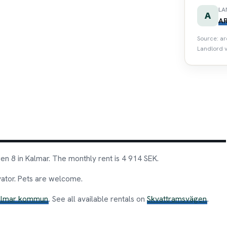
LA
A
AR
Source: ar
Landlord v
 8 in Kalmar. The monthly rent is 4 914 SEK.
ator. Pets are welcome.
almar kommun
. See all available rentals on
Skvattramsvägen
.