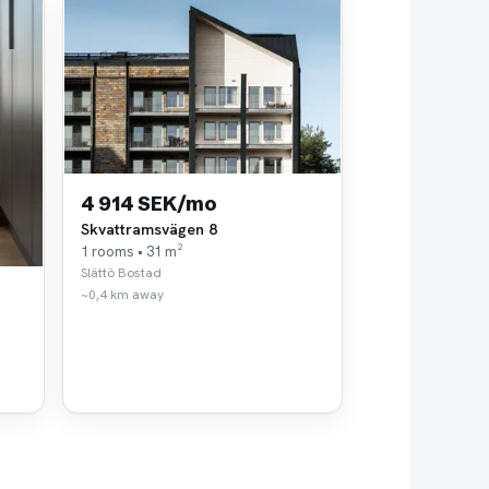
4 914 SEK/mo
Skvattramsvägen 8
1 rooms • 31 m²
Slättö Bostad
~0,4 km away