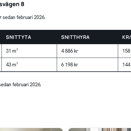
svägen 8
r
sedan februari 2026.
SNITTYTA
SNITTHYRA
KR
31 m²
4 886 kr
158
43 m²
6 198 kr
144
sedan februari 2026.