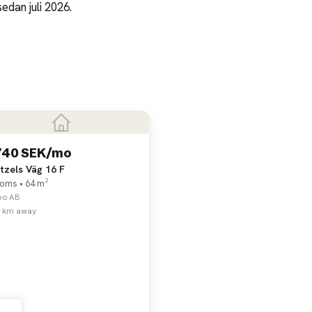
edan juli 2026.
740 SEK/mo
tzels Väg 16 F
ooms • 64 m²
bo AB
0 km away