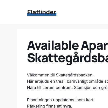
Hoppa
till
Flatfinder
innehåll
Available Apar
Skattegårdsba
Välkommen till Skattegårdsbacken.
Här erbjuds en trea i barnvänligt område s
Nära till Lerum centrum, Stamsjön och gr
Planritningen uppdateras inom kort.
Parkering finns att hyra.