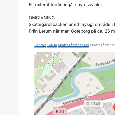
Ett externt förråd ingår i hyresavtalet.
OMGIVNING
Skattegårdsbacken är ett mysigt område i 
Från Lerum når man Göteborg på ca. 25 mi
Rentals
›
Lerum
›
Skattegårdsbacken
›
Skattegårdsba