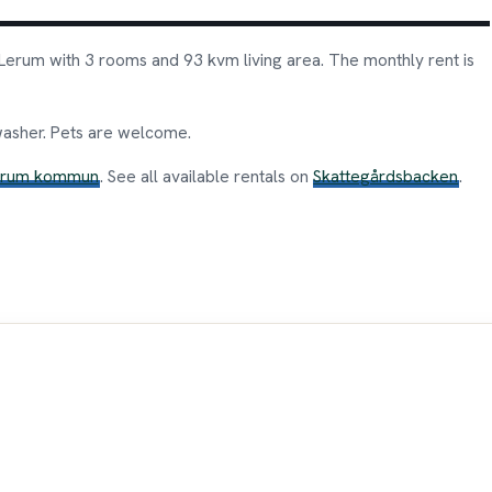
Lerum with 3 rooms and 93 kvm living area. The monthly rent is
washer. Pets are welcome.
erum kommun
. See all available rentals on
Skattegårdsbacken
.