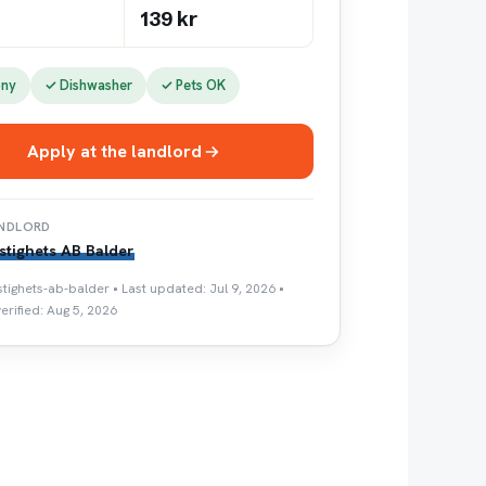
139 kr
ony
✓ Dishwasher
✓ Pets OK
Apply at the landlord
NDLORD
stighets AB Balder
stighets-ab-balder • Last updated: Jul 9, 2026 •
erified: Aug 5, 2026