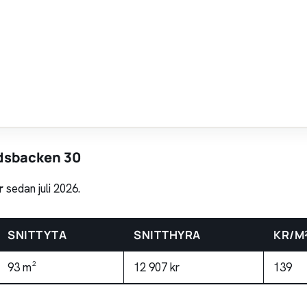
rdsbacken 30
r
sedan juli 2026.
SNITTYTA
SNITTHYRA
KR/M
93 m²
12 907 kr
139