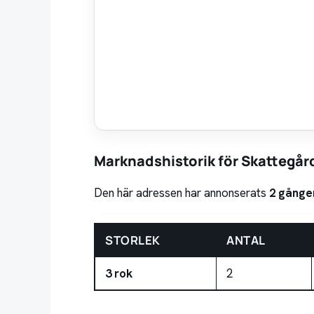
Marknadshistorik för Skattegå
Den här adressen har annonserats
2 gånge
STORLEK
ANTAL
3 rok
2