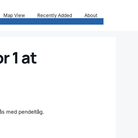
Map View
Recently Added
About
r 1 at
sås med pendeltåg.