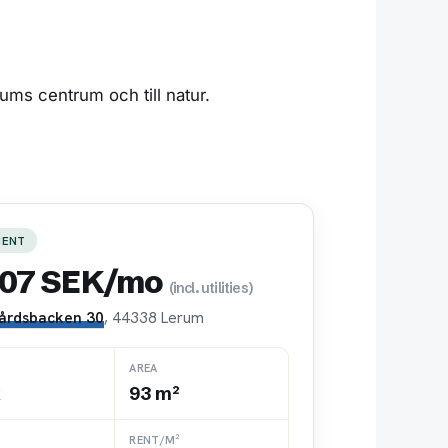
ms centrum och till natur.
MENT
907 SEK/mo
(incl. utilities)
årdsbacken 30
, 44338 Lerum
AREA
k
93 m²
RENT/M²