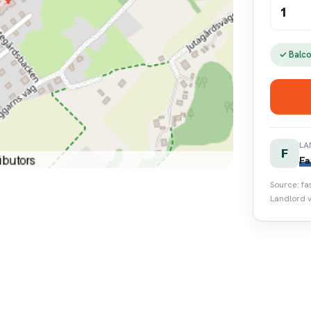
1
✓ Balc
LA
F
Fa
Source: fa
Landlord v