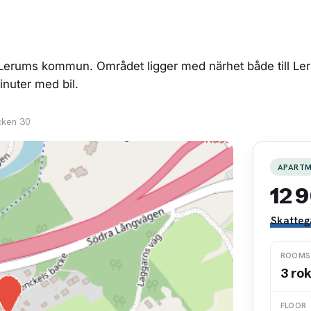
Lerums kommun. Området ligger med närhet både till Leru
nuter med bil.
cken 30
APART
12 
Skatteg
ROOMS
3 ro
FLOOR