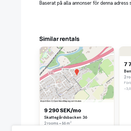
Baserat på alla annonser för denna adress s
Similar rentals
7 
Ben
2 r
För
~3,
9 290 SEK/mo
Skattegårdsbacken 36
2 rooms • 66 m²
Fastighets AB Balder