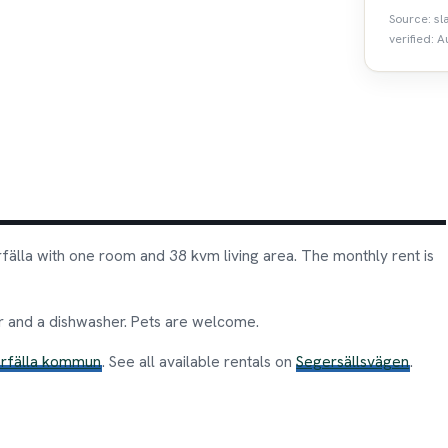
Source: sl
verified: A
fälla with one room and 38 kvm living area. The monthly rent is
r and a dishwasher. Pets are welcome.
rfälla kommun
. See all available rentals on
Segersällsvägen
.