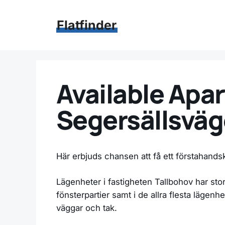
Hoppa
till
Flatfinder
innehåll
Available Apar
Segersällsväge
Här erbjuds chansen att få ett förstahandsk
Lägenheter i fastigheten Tallbohov har sto
fönsterpartier samt i de allra flesta lägen
väggar och tak.