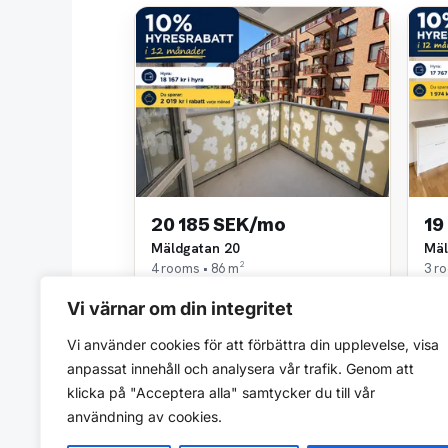
20 185 SEK/mo
19
Mäldgatan 20
Mäl
4 rooms • 86 m²
3 r
Niam AB
Nia
Vi värnar om din integritet
~1,1 km away
~1,
Vi använder cookies för att förbättra din upplevelse, visa
anpassat innehåll och analysera vår trafik. Genom att
klicka på "Acceptera alla" samtycker du till vår
användning av cookies.