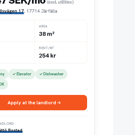
47 SEK/mo
(excl. utilities)
llsvägen 17
, 17714 Järfälla
AREA
38 m²
RENT/M²
254 kr
ony
✓ Elevator
✓ Dishwasher
 OK
Apply at the landlord
NDLORD
ättö Bostad