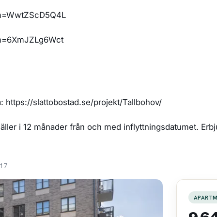
/?m=WwtZScD5Q4L
/?m=6XmJZLg6Wct
: https://slattobostad.se/projekt/Tallbohov/
ler i 12 månader från och med inflyttningsdatumet. Erbjud
 17
APART