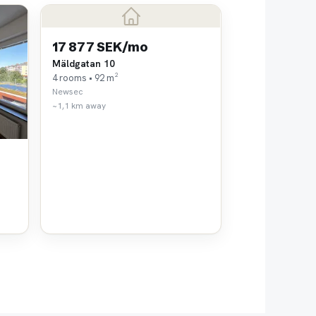
17 877 SEK/mo
Mäldgatan 10
4 rooms • 92 m²
Newsec
~1,1 km away