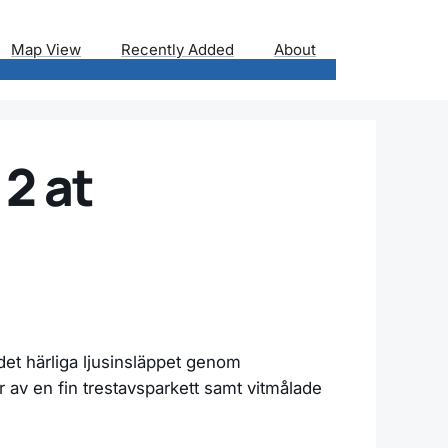
Map View
Recently Added
About
 2 at
det härliga ljusinsläppet genom
r av en fin trestavsparkett samt vitmålade