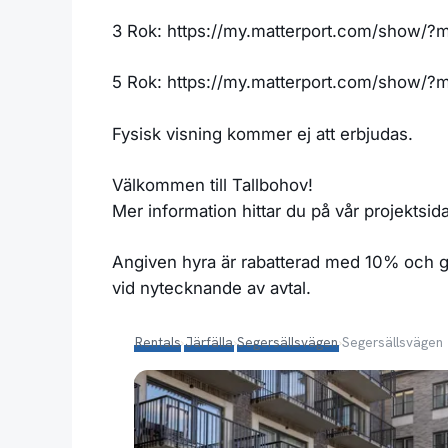
3 Rok: https://my.matterport.com/show
5 Rok: https://my.matterport.com/show
Fysisk visning kommer ej att erbjudas.
Välkommen till Tallbohov!
Mer information hittar du på vår projektsida
Angiven hyra är rabatterad med 10% och gäl
vid nytecknande av avtal.
Rentals
›
Järfälla
›
Segersällsvägen
›
Segersällsvägen