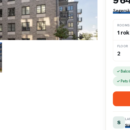
9 6
Segersä
ROOMS
1 rok
FLOOR
2
✓ Balc
✓ Pets
LA
S
Sl