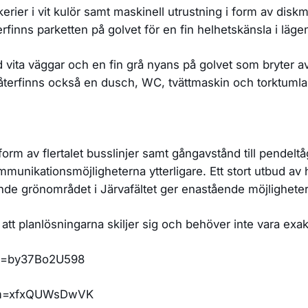
ier i vit kulör samt maskinell utrustning i form av diskm
terfinns parketten på golvet för en fin helhetskänsla i lä
vita väggar och en fin grå nyans på golvet som bryter a
återfinns också en dusch, WC, tvättmaskin och torktumla
rm av flertalet busslinjer samt gångavstånd till pendelt
munikationsmöjligheterna ytterligare. Ett stort utbud av 
rönområdet i Järvafältet ger enastående möjligheter til
 att planlösningarna skiljer sig och behöver inte vara exa
?m=by37Bo2U598
/?m=xfxQUWsDwVK