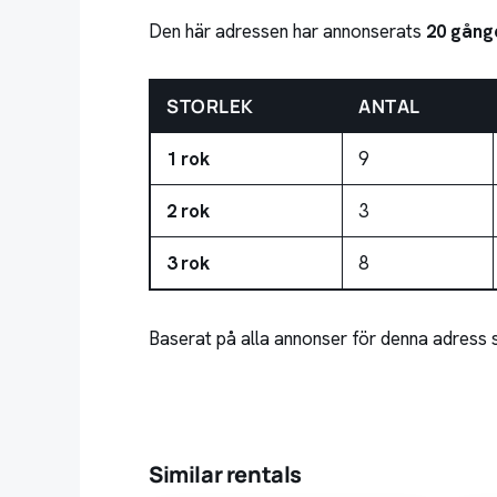
Den här adressen har annonserats
20 gång
STORLEK
ANTAL
1 rok
9
2 rok
3
3 rok
8
Baserat på alla annonser för denna adress 
Similar rentals