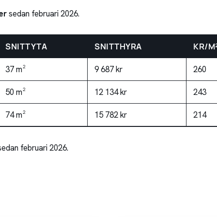
er
sedan februari 2026.
SNITTYTA
SNITTHYRA
KR/M
37 m²
9 687 kr
260
50 m²
12 134 kr
243
74 m²
15 782 kr
214
sedan februari 2026.