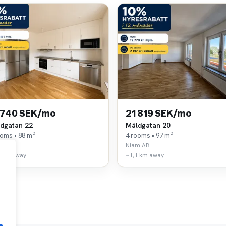
 740 SEK/mo
21 819 SEK/mo
dgatan 22
Mäldgatan 20
ooms • 88 m²
4 rooms • 97 m²
m AB
Niam AB
1 km away
~1,1 km away