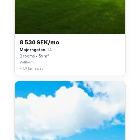
8 530 SEK/mo
Majorsgatan 14
2 rooms • 56 m²
Willhem
~1,9 km away