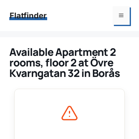
Hoppa
till
Flatfinder
Meny
innehåll
Available Apartment 2
rooms, floor 2 at Övre
Kvarngatan 32 in Borås