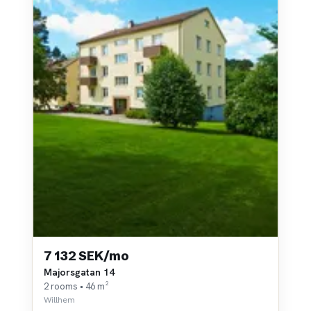
7 132 SEK/mo
Majorsgatan 14
2 rooms • 46 m²
Willhem