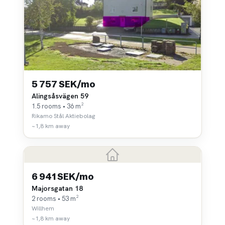
5 757 SEK/mo
Alingsåsvägen 59
1.5 rooms • 36 m²
Rikamo Stål Aktiebolag
~1,8 km away
6 941 SEK/mo
Majorsgatan 18
2 rooms • 53 m²
Willhem
~1,8 km away