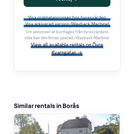
Visa originalannonsen hos hyresvärden
Visa arkiverad version (Wayback Machine)
Om annonsen är borttagen från hyresvärdens
sida kan den finnas sparad i Wayback Machine.
View all available rentals on Övre
Kvarngatan →
Similar rentals in Borås