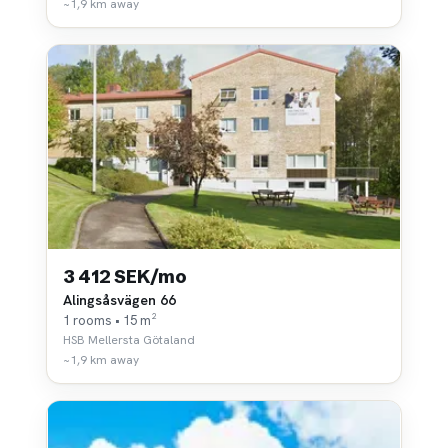
~1,9 km away
3 412 SEK/mo
Alingsåsvägen 66
1 rooms • 15 m²
HSB Mellersta Götaland
~1,9 km away