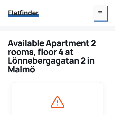
Hoppa
till
Flatfinder
Meny
innehåll
Available Apartment 2
rooms, floor 4 at
Lönnebergagatan 2 in
Malmö