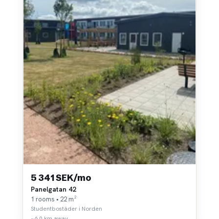
5 341 SEK/mo
Panelgatan 42
1 rooms • 22 m²
Studentbostäder i Norden
~6,0 km away