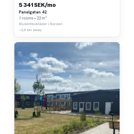
5 341 SEK/mo
Panelgatan 42
1 rooms • 22 m²
Studentbostäder i Norden
~6,0 km away