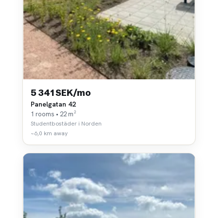
5 341 SEK/mo
Panelgatan 42
1 rooms • 22 m²
Studentbostäder i Norden
~6,0 km away