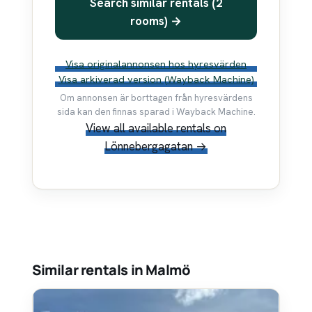
Search similar rentals (2
rooms) →
Visa originalannonsen hos hyresvärden
Visa arkiverad version (Wayback Machine)
Om annonsen är borttagen från hyresvärdens
sida kan den finnas sparad i Wayback Machine.
View all available rentals on
Lönnebergagatan →
Similar rentals in Malmö