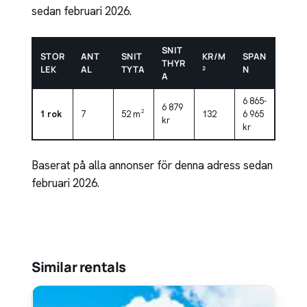
sedan februari 2026.
SNIT
STOR
ANT
SNIT
KR/M
SPAN
THYR
LEK
AL
TYTA
²
N
A
6 865-
6 879
1 rok
7
52 m²
132
6 965
kr
kr
Baserat på alla annonser för denna adress sedan
februari 2026.
Similar rentals