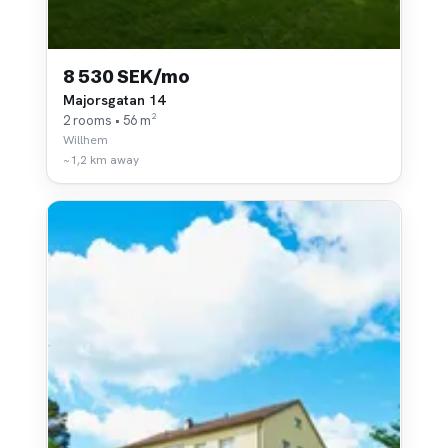
8 530 SEK/mo
Majorsgatan 14
2 rooms • 56 m²
Willhem
~1,2 km away