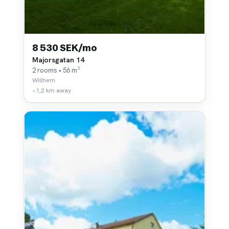
8 530 SEK/mo
Majorsgatan 14
2 rooms • 56 m²
Willhem
~1,2 km away