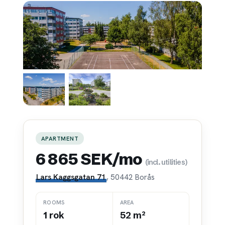
APARTMENT
6 865 SEK/mo
(incl. utilities)
Lars Kaggsgatan 71
, 50442 Borås
ROOMS
AREA
1 rok
52 m²