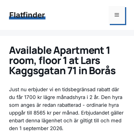
Hoppa
till
Flatfinder
Meny
innehåll
Available Apartment 1
room, floor 1 at Lars
Kaggsgatan 71 in Borås
Just nu erbjuder vi en tidsbegränsad rabatt där
du får 1700 kr lägre månadshyra i 2 år. Den hyra
som anges är redan rabatterad - ordinarie hyra
uppgår till 8565 kr per månad. Erbjudandet gäller
enbart denna lägenhet och är giltigt till och med
den 1 september 2026.