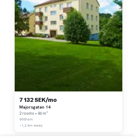
7 132 SEK/mo
Majorsgatan 14
2 rooms • 46 m²
Willhem
~1,2 km away