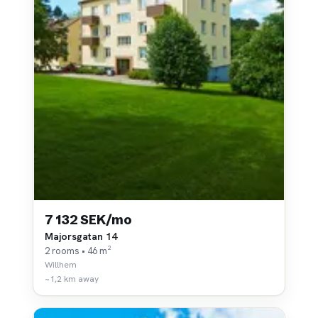
7 132 SEK/mo
Majorsgatan 14
2 rooms • 46 m²
Willhem
~1,2 km away