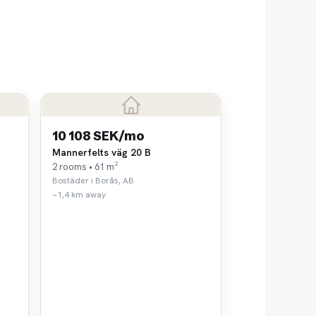
10 108 SEK/mo
Mannerfelts väg 20 B
2 rooms • 61 m²
Bostäder i Borås, AB
~1,4 km away