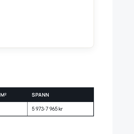
/M²
SPANN
5 973-7 965 kr