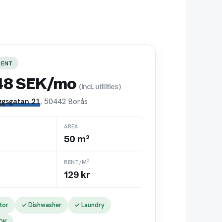
MENT
48 SEK/mo
(incl. utilities)
ggsgatan 21
, 50442 Borås
AREA
50 m²
RENT/M²
129 kr
tor
✓ Dishwasher
✓ Laundry
 OK