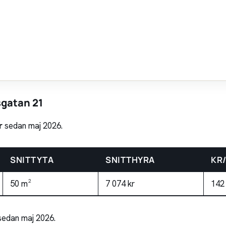
sgatan 21
r
sedan maj 2026.
SNITTYTA
SNITTHYRA
KR
50 m²
7 074 kr
142
sedan maj 2026.