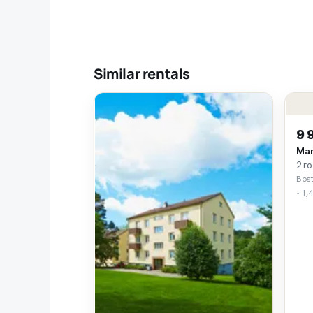
Similar rentals
9 
Man
2 r
Bost
~1,