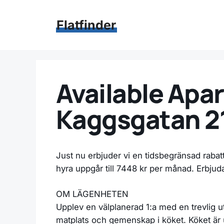
Hoppa
till
Flatfinder
innehåll
Available Apar
Kaggsgatan 21
Just nu erbjuder vi en tidsbegränsad rabat
hyra uppgår till 7448 kr per månad. Erbju
OM LÄGENHETEN
Upplev en välplanerad 1:a med en trevlig ut
matplats och gemenskap i köket. Köket är 