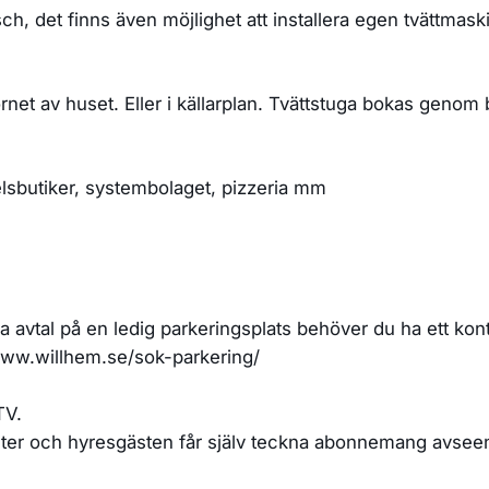
h, det finns även möjlighet att installera egen tvättmask
net av huset. Eller i källarplan. Tvättstuga bokas genom 
elsbutiker, systembolaget, pizzeria mm
a avtal på en ledig parkeringsplats behöver du ha ett konto
/www.willhem.se/sok-parkering/
TV.
nheter och hyresgästen får själv teckna abonnemang avseen