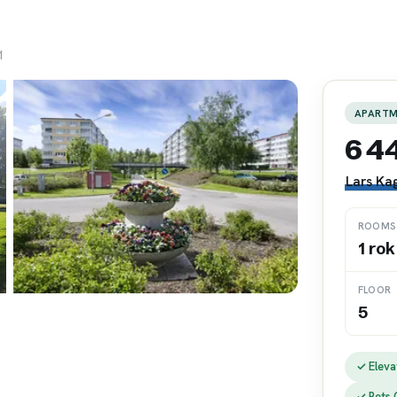
1
APART
6 4
Lars Ka
ROOMS
1 rok
FLOOR
5
✓ Eleva
✓ Pets