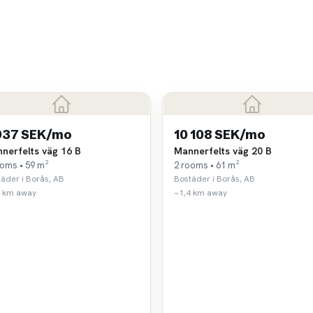
937 SEK/mo
10 108 SEK/mo
nerfelts väg 16 B
Mannerfelts väg 20 B
ooms • 59 m²
2 rooms • 61 m²
äder i Borås, AB
Bostäder i Borås, AB
4 km away
~1,4 km away