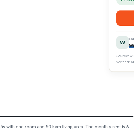
LA
W
Wi
Source: wi
verified: A
ås with one room and 50 kvm living area. The monthly rent is 6