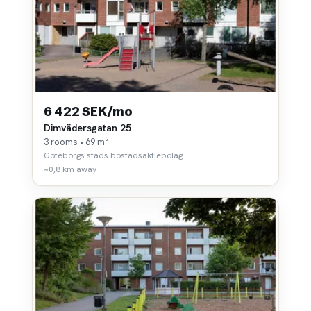
6 422 SEK/mo
Dimvädersgatan 25
3 rooms • 69 m²
Göteborgs stads bostadsaktiebolag
~0,8 km away