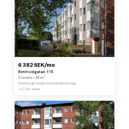
6 382 SEK/mo
Rimfrostgatan 115
3 rooms • 65 m²
Göteborgs stads bostadsaktiebolag
~0,7 km away