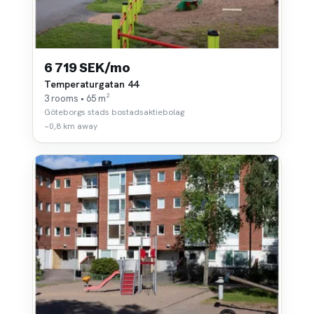
6 719 SEK/mo
Temperaturgatan 44
3 rooms • 65 m²
Göteborgs stads bostadsaktiebolag
~0,8 km away