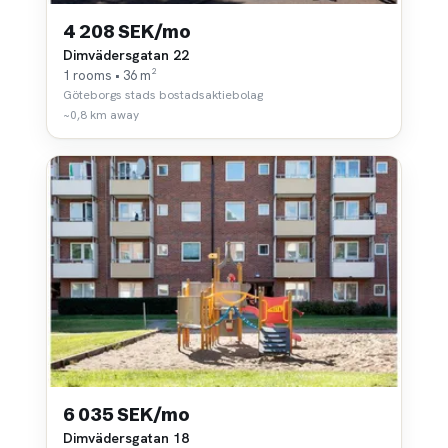
4 208 SEK/mo
Dimvädersgatan 22
1 rooms • 36 m²
Göteborgs stads bostadsaktiebolag
~0,8 km away
6 035 SEK/mo
Dimvädersgatan 18