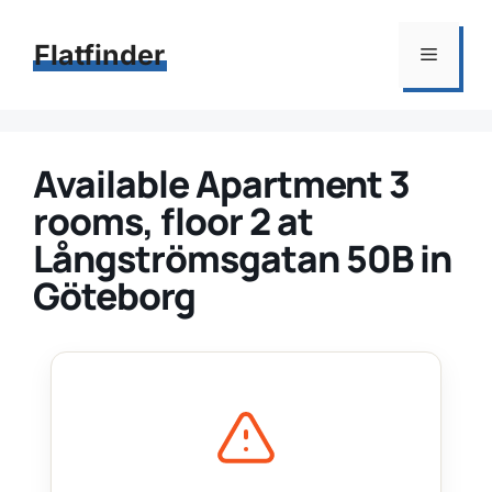
Hoppa
till
Flatfinder
Meny
innehåll
Available Apartment 3
rooms, floor 2 at
Långströmsgatan 50B in
Göteborg