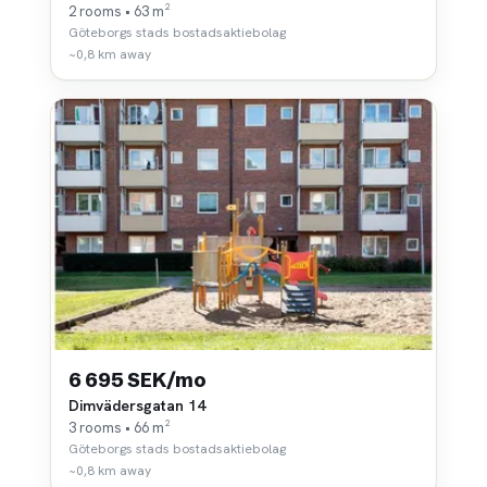
2 rooms • 63 m²
Göteborgs stads bostadsaktiebolag
~0,8 km away
6 695 SEK/mo
Dimvädersgatan 14
3 rooms • 66 m²
Göteborgs stads bostadsaktiebolag
~0,8 km away