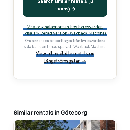
Search similar rentals (3
rooms) →
Visa originalannonsen hos hyresvärden
Visa arkiverad version (Wayback Machine)
Om annonsen är borttagen från hyresvärdens
sida kan den finnas sparad i Wayback Machine.
View all available rentals on
Långströmsgatan →
Similar rentals in Göteborg