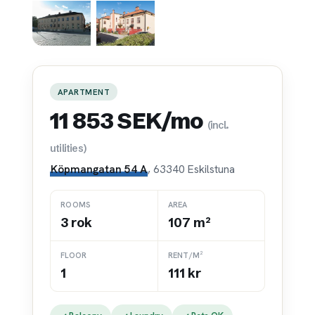
APARTMENT
11 853 SEK/mo
(incl.
utilities)
Köpmangatan 54 A
, 63340 Eskilstuna
ROOMS
AREA
3 rok
107 m²
FLOOR
RENT/M²
1
111 kr