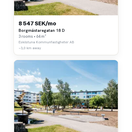
8 547 SEK/mo
Borgmästaregatan 18 D
3 rooms • 64 m²
Eskilstuna Kommunfastigheter AB
~3,0 km away