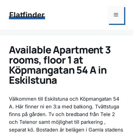
Hoppa
till
Flatfinder
Meny
innehåll
Available Apartment 3
rooms, floor 1 at
Köpmangatan 54 A in
Eskilstuna
Välkommen till Eskilstuna och Köpmangatan 54
A. Här finner ni en 3:a med balkong. Tvättstuga
finns på gården. Tv och bredband från Tele 2
och Telenor samt möjlighet till parkering ,
separat kö. Bostaden är belägen i Gamla stadens