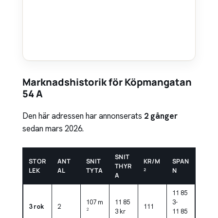
Marknadshistorik för Köpmangatan
54 A
Den här adressen har annonserats
2 gånger
sedan mars 2026.
SNIT
STOR
ANT
SNIT
KR/M
SPAN
THYR
LEK
AL
TYTA
²
N
A
11 85
107 m
11 85
3-
3 rok
2
111
²
3 kr
11 85