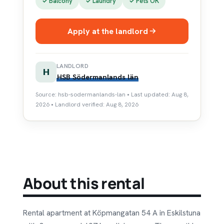
✓ Balcony
✓ Laundry
✓ Pets OK
Apply at the landlord
LANDLORD
H
HSB Södermanlands län
Source: hsb-sodermanlands-lan • Last updated: Aug 8,
2026 • Landlord verified: Aug 8, 2026
About this rental
Rental apartment at Köpmangatan 54 A in Eskilstuna