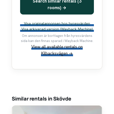
Search similar rentals (3
rooms) →
Visa originalannonsen hos hyresvärden
Visa arkiverad version (Wayback Machine)
Om annonsen är borttagen från hyresvärdens
sida kan den finnas sparad i Wayback Machine.
View all available rentals on
Kilbacksvägen →
Similar rentals in Skövde