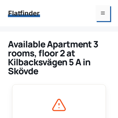
Hoppa
till
Flatfinder
Meny
innehåll
Available Apartment 3
rooms, floor 2 at
Kilbacksvägen 5 A in
Skövde