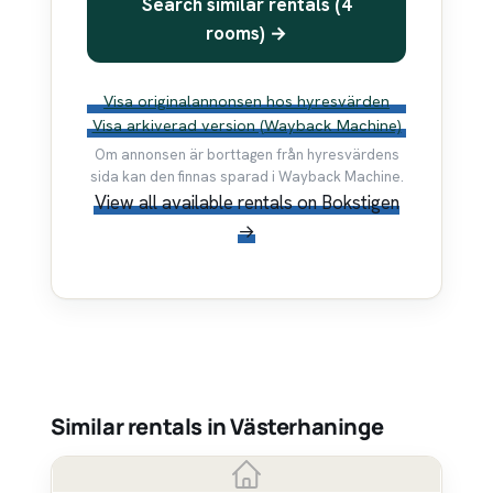
Search similar rentals (4
rooms) →
Visa originalannonsen hos hyresvärden
Visa arkiverad version (Wayback Machine)
Om annonsen är borttagen från hyresvärdens
sida kan den finnas sparad i Wayback Machine.
View all available rentals on Bokstigen
→
Similar rentals in Västerhaninge