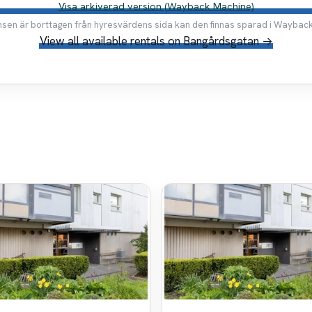
Visa arkiverad version (Wayback Machine)
en är borttagen från hyresvärdens sida kan den finnas sparad i Waybac
View all available rentals on Bangårdsgatan →