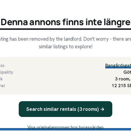
Denna annons finns inte längre
isting has been removed by the landlord. Don't worry - there a
similar listings to explore!
ss
Bangårdsga
ipality
Göt
ek
3 room,
var
12 215 
Search similar rentals (3 rooms) →
Visa originalannonsen hos hyresvärden