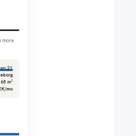
re more
tan 21
eborg
 65 m²
SEK/mo