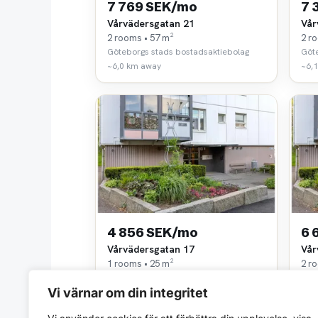
7 769 SEK/mo
7 
Vårvädersgatan 21
Vår
2 rooms • 57 m²
2 r
Göteborgs stads bostadsaktiebolag
Göt
~6,0 km away
~6,
4 856 SEK/mo
6 
Vårvädersgatan 17
Vår
1 rooms • 25 m²
2 r
Göteborgs stads bostadsaktiebolag
Göt
Vi värnar om din integritet
~6,1 km away
~6,