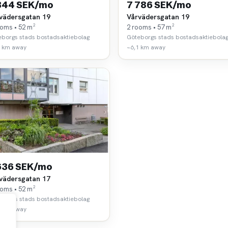
344 SEK/mo
7 786 SEK/mo
vädersgatan 19
Vårvädersgatan 19
ooms • 52 m²
2 rooms • 57 m²
eborgs stads bostadsaktiebolag
Göteborgs stads bostadsaktiebola
1 km away
~6,1 km away
636 SEK/mo
vädersgatan 17
ooms • 52 m²
eborgs stads bostadsaktiebolag
1 km away