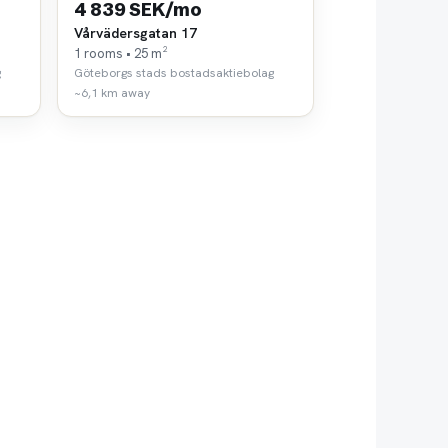
4 839 SEK/mo
Vårvädersgatan 17
1 rooms • 25 m²
g
Göteborgs stads bostadsaktiebolag
~6,1 km away