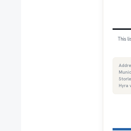
This l
Addre
Munic
Storl
Hyra 