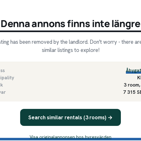
Denna annons finns inte längre
isting has been removed by the landlord. Don't worry - there a
similar listings to explore!
ss
Åbyga
ipality
K
ek
3 room,
var
7 315 
Search similar rentals (3 rooms) →
Visa originalannonsen hos hyresvärden