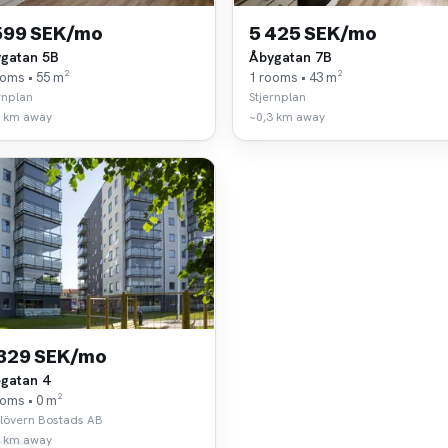
599 SEK/mo
5 425 SEK/mo
gatan 5B
Åbygatan 7B
ooms • 55 m²
1 rooms • 43 m²
rnplan
Stjernplan
2 km away
~0,3 km away
 329 SEK/mo
égatan 4
ooms • 0 m²
klövern Bostads AB
4 km away