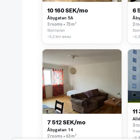
10 160 SEK/mo
6 
Åbygatan 5A
Åby
3 rooms • 73 m²
2 r
Stjernplan
Stje
~0,2 km away
~0,
11
All
7 512 SEK/mo
3 r
Åbygatan 14
Tre
2 rooms • 63 m²
~0,