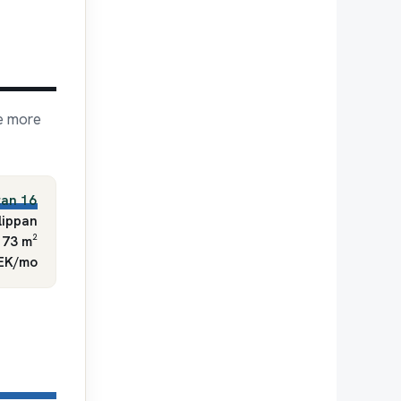
re more
tan 16
lippan
 73 m²
SEK/mo