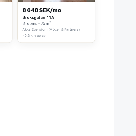
8 648 SEK/mo
Bruksgatan 11A
3 rooms • 75 m²
Akka Egendom (Möller & Partners)
~0,3 km away