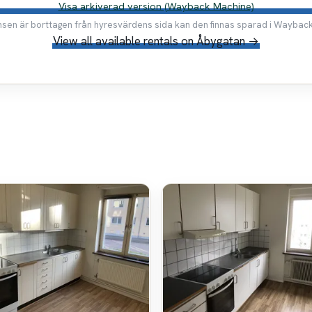
Visa arkiverad version (Wayback Machine)
en är borttagen från hyresvärdens sida kan den finnas sparad i Waybac
View all available rentals on Åbygatan →