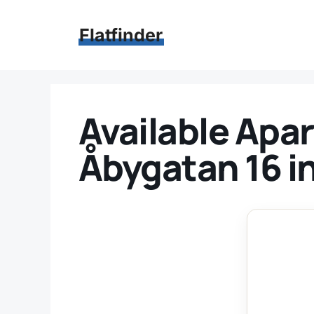
Hoppa
till
Flatfinder
innehåll
Available Apar
Åbygatan 16 i