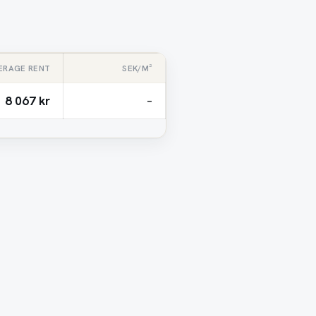
ERAGE RENT
SEK/M²
8 067 kr
–