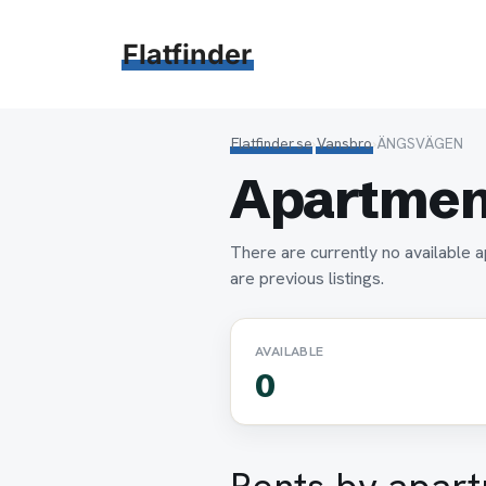
Hoppa
till
Flatfinder
innehåll
Flatfinder.se
›
Vansbro
›
ÄNGSVÄGEN
Apartmen
There are currently no availabl
are previous listings.
AVAILABLE
0