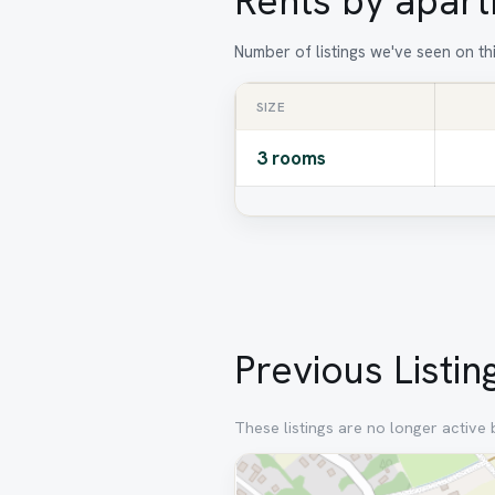
Rents by apart
Number of listings we've seen on th
SIZE
3 rooms
Previous List
These listings are no longer active
Removed