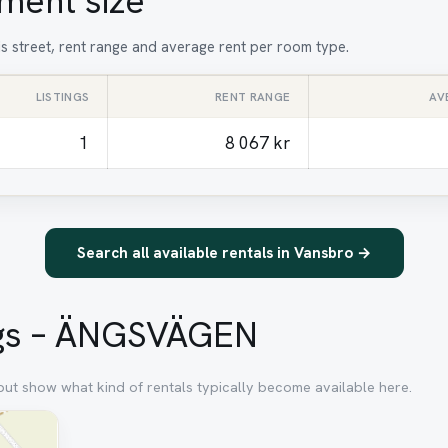
ment size
is street, rent range and average rent per room type.
LISTINGS
RENT RANGE
AV
1
8 067 kr
Search all available rentals in Vansbro →
ings – ÄNGSVÄGEN
 but show what kind of rentals typically become available here.