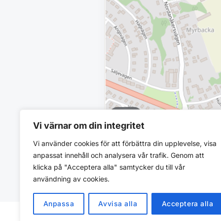
3 room
Vi värnar om din integritet
8 067 SEK/mo
Vi använder cookies för att förbättra din upplevelse, visa
ÄNGSVÄGEN 3 B
anpassat innehåll och analysera vår trafik. Genom att
Vansbrohem, Stiftelsen
klicka på "Acceptera alla" samtycker du till vår
användning av cookies.
Anpassa
Avvisa alla
Acceptera alla
© 2026 Flatfinder. Find rental apartments in S