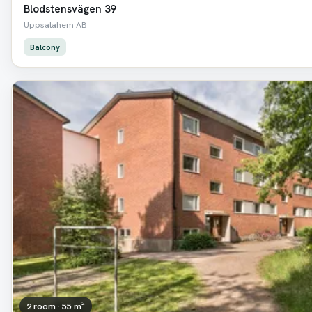
Blodstensvägen 39
Uppsalahem AB
Balcony
2 room · 55 m²