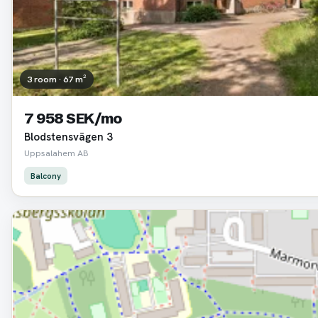
3 room · 67 m²
7 958 SEK/mo
Blodstensvägen 3
Uppsalahem AB
Balcony