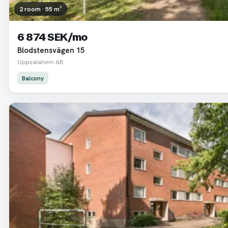
2 room · 55 m²
6 874 SEK/mo
Blodstensvägen 15
Uppsalahem AB
Balcony