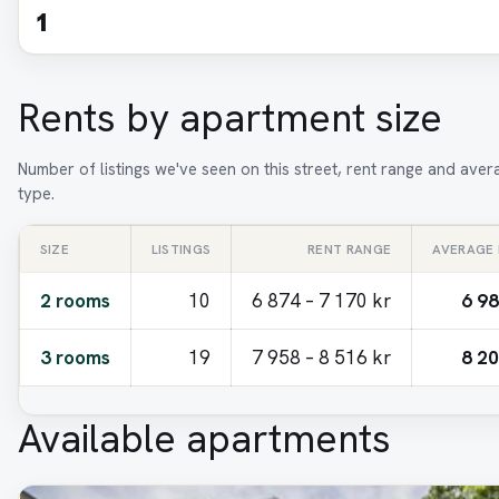
1
Rents by apartment size
Number of listings we've seen on this street, rent range and ave
type.
SIZE
LISTINGS
RENT RANGE
AVERAGE
2 rooms
10
6 874 – 7 170 kr
6 98
3 rooms
19
7 958 – 8 516 kr
8 20
Available apartments