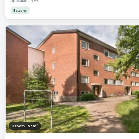
Uppsalahem AB
Balcony
3 room · 67 m²