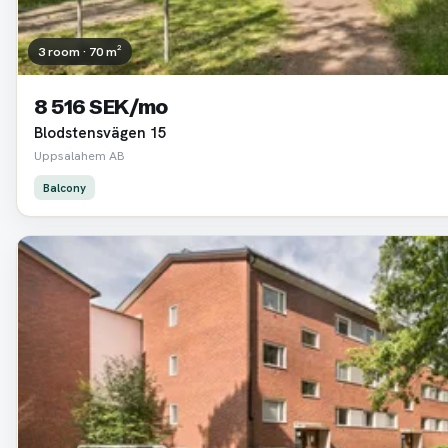
3 room · 70 m²
8 516 SEK/mo
Blodstensvägen 15
Uppsalahem AB
Balcony