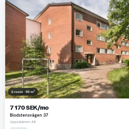
2 room · 55 m²
7 170 SEK/mo
Blodstensvägen 37
Uppsalahem AB