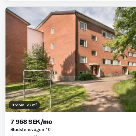
3 room · 67 m²
7 958 SEK/mo
Blodstensvägen 10