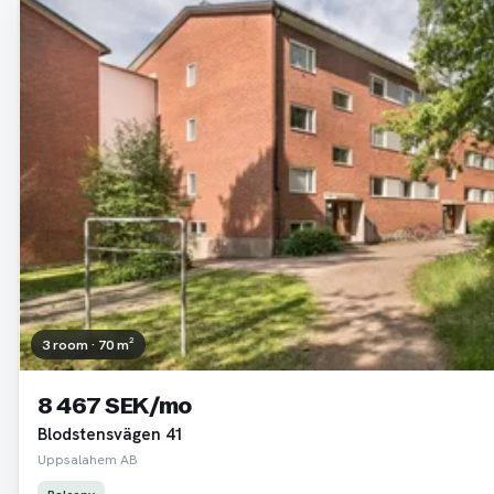
3 room · 70 m²
8 467 SEK/mo
Blodstensvägen 41
Uppsalahem AB