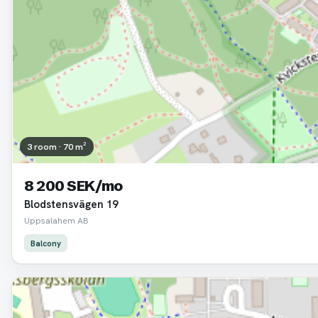
3 room · 70 m²
8 200 SEK/mo
Blodstensvägen 19
Uppsalahem AB
Balcony