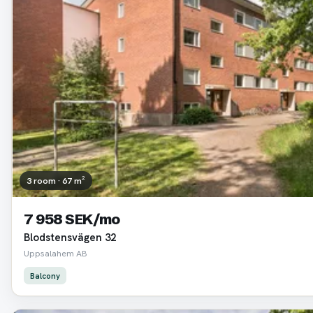
3 room · 67 m²
7 958 SEK/mo
Blodstensvägen 32
Uppsalahem AB
Balcony