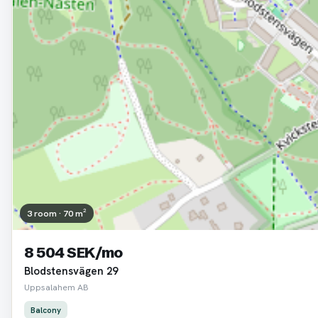
3 room · 70 m²
8 504 SEK/mo
Blodstensvägen 29
Uppsalahem AB
Balcony