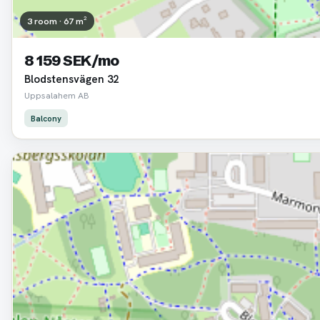
3 room · 67 m²
8 159 SEK/mo
Blodstensvägen 32
Uppsalahem AB
Balcony