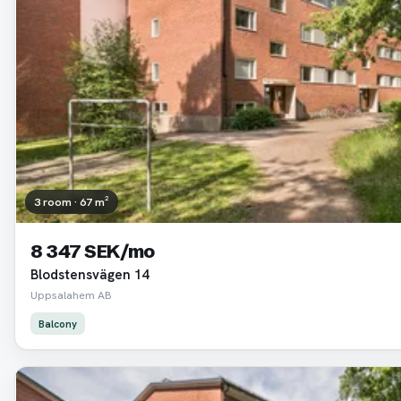
3 room · 67 m²
8 347 SEK/mo
Blodstensvägen 14
Uppsalahem AB
Balcony