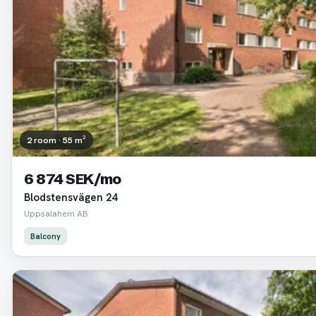
2 room · 55 m²
6 874 SEK/mo
Blodstensvägen 24
Uppsalahem AB
Balcony