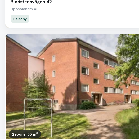
Blodstensvägen 42
Uppsalahem AB
Balcony
2 room · 55 m²