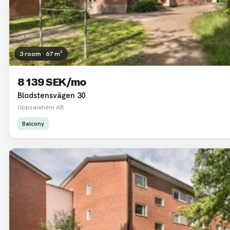
3 room · 67 m²
8 139 SEK/mo
Blodstensvägen 30
Uppsalahem AB
Balcony