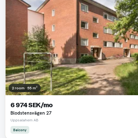
2 room · 55 m²
6 974 SEK/mo
Blodstensvägen 27
Uppsalahem AB
Balcony