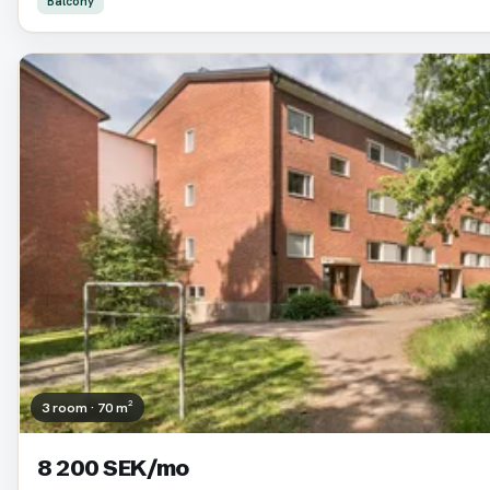
Balcony
3 room · 70 m²
8 200 SEK/mo