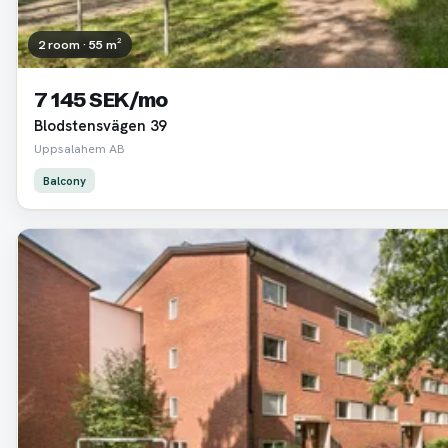
2 room · 55 m²
7 145 SEK/mo
Blodstensvägen 39
Uppsalahem AB
Balcony