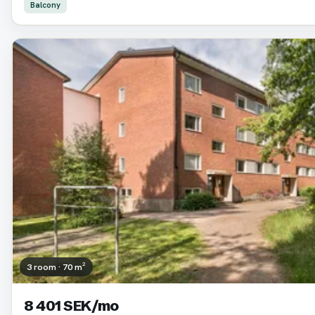
Balcony
3 room · 70 m²
8 401 SEK/mo