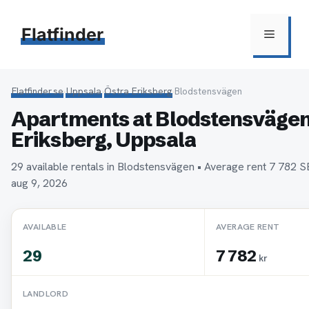
Hoppa
till
Flatfinder
Meny
innehåll
Flatfinder.se
›
Uppsala
›
Östra Eriksberg
›
Blodstensvägen
Apartments at Blodstensvägen 
Eriksberg, Uppsala
29 available rentals in Blodstensvägen • Average rent 7 782
aug 9, 2026
AVAILABLE
AVERAGE RENT
29
7 782
kr
LANDLORD