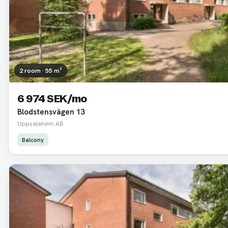
2 room · 55 m²
6 974 SEK/mo
Blodstensvägen 13
Uppsalahem AB
Balcony