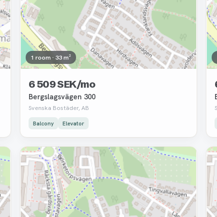
1 room · 33 m²
6 509 SEK/mo
Bergslagsvägen 300
Svenska Bostäder, AB
Balcony
Elevator
Removed