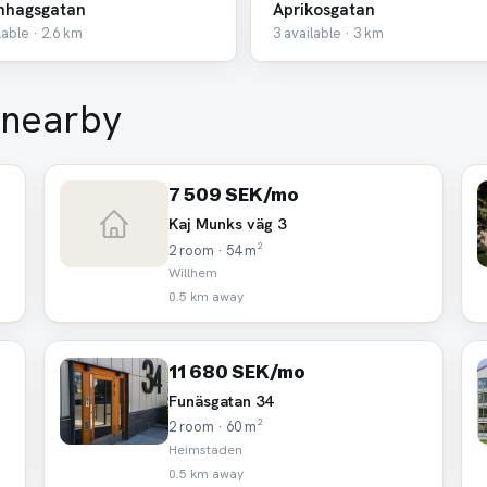
nhagsgatan
Aprikosgatan
lable · 2.6 km
3 available · 3 km
 nearby
7 509 SEK/mo
Kaj Munks väg 3
2 room · 54 m²
Willhem
0.5 km away
11 680 SEK/mo
Funäsgatan 34
2 room · 60 m²
Heimstaden
0.5 km away