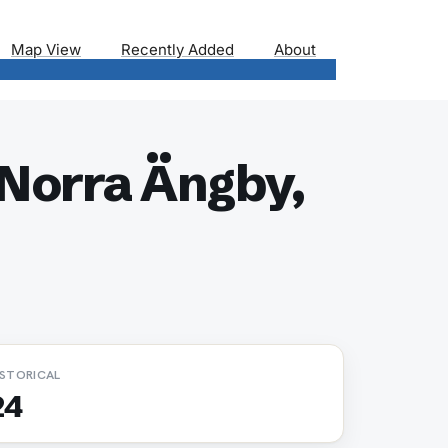
Map View
Recently Added
About
 Norra Ängby,
ISTORICAL
24