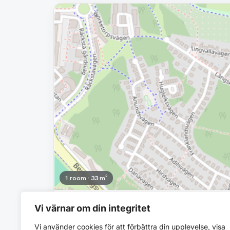
Removed
1 room · 33 m²
6 509 SEK/mo
Vi värnar om din integritet
Bergslagsvägen 298
Vi använder cookies för att förbättra din upplevelse, visa