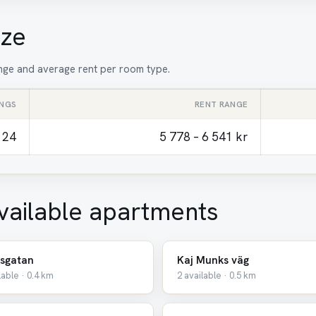
ize
range and average rent per room type.
INGS
RENT RANGE
24
5 778 – 6 541 kr
vailable apartments
sgatan
Kaj Munks väg
lable · 0.4 km
2 available · 0.5 km