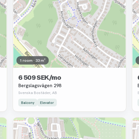
1 room · 33 m²
6 509 SEK/mo
Bergslagsvägen 298
Svenska Bostäder, AB
Balcony
Elevator
Removed