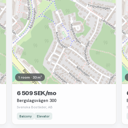
1 room · 33 m²
6 509 SEK/mo
Bergslagsvägen 300
Svenska Bostäder, AB
Balcony
Elevator