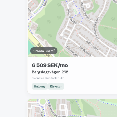
1 room · 33 m²
6 509 SEK/mo
Bergslagsvägen 298
Svenska Bostäder, AB
Balcony
Elevator
Removed