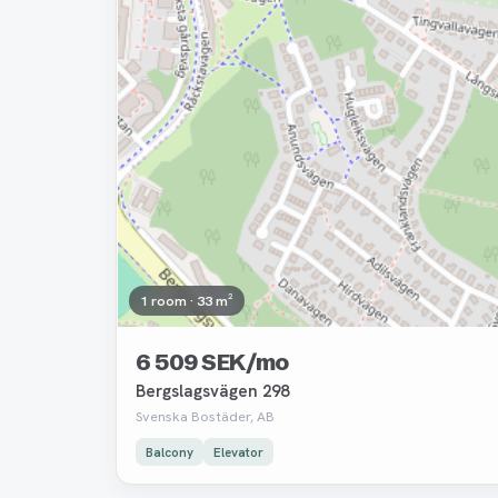
1 room · 33 m²
6 509 SEK/mo
Bergslagsvägen 298
Svenska Bostäder, AB
Balcony
Elevator