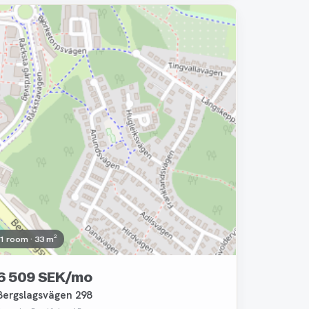
Removed
1 room · 33 m²
6 509 SEK/mo
Bergslagsvägen 298