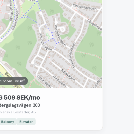
1 room · 33 m²
6 509 SEK/mo
Bergslagsvägen 300
Svenska Bostäder, AB
Balcony
Elevator