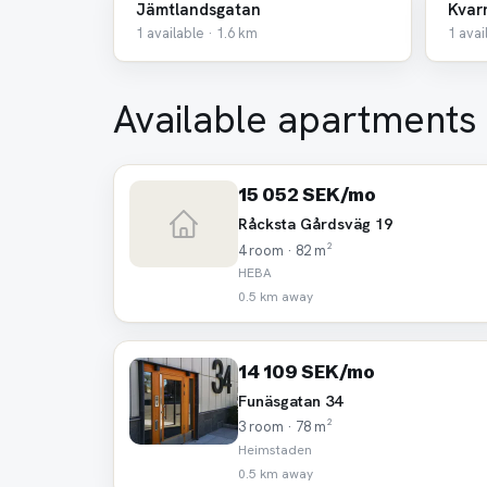
Jämtlandsgatan
Kvar
1 available · 1.6 km
1 avai
Available apartments
15 052 SEK/mo
Råcksta Gårdsväg 19
4 room · 82 m²
HEBA
0.5 km away
14 109 SEK/mo
Funäsgatan 34
3 room · 78 m²
Heimstaden
0.5 km away