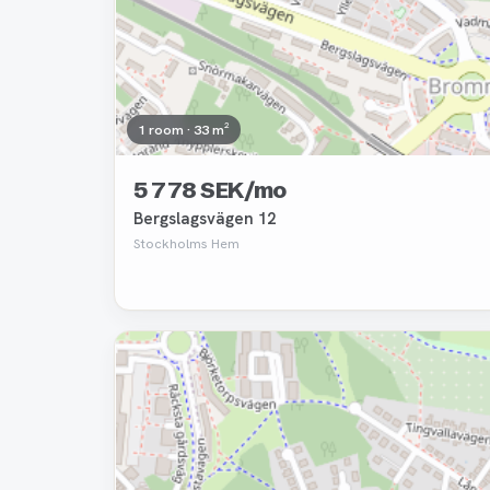
1 room · 33 m²
5 778 SEK/mo
Bergslagsvägen 12
Stockholms Hem
Removed