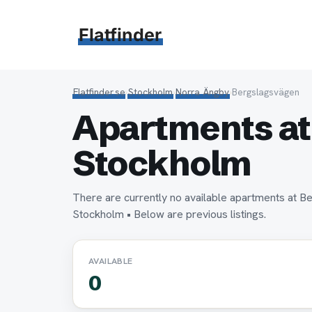
Hoppa
till
Flatfinder
innehåll
Flatfinder.se
›
Stockholm
›
Norra Ängby
›
Bergslagsvägen
Apartments at
Stockholm
There are currently no available apartments at B
Stockholm • Below are previous listings.
AVAILABLE
0