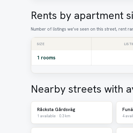
Rents by apartment s
Number of listings we've seen on this street, rent 
SIZE
LIST
1 rooms
Nearby streets with a
Råcksta Gårdsväg
Funä
1 available · 0.3 km
4 avai