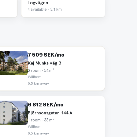
Logvägen
4 available · 3.1 km
7 509 SEK/mo
Kaj Munks väg 3
2 room · 54 m²
Willhem
0.5 km away
6 812 SEK/mo
Björnsonsgatan 144 A
1 room · 33 m²
Willhem
0.5 km away