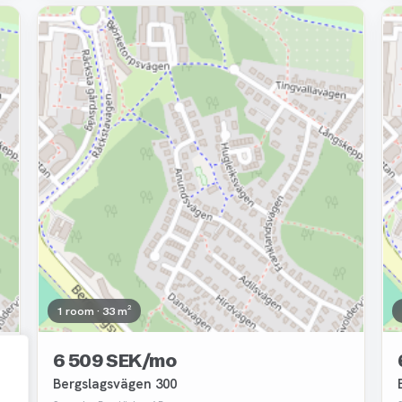
Removed
1 room · 33 m²
6 509 SEK/mo
Bergslagsvägen 300