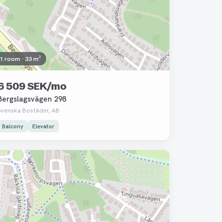
1 room · 33 m²
6 509 SEK/mo
Bergslagsvägen 298
Svenska Bostäder, AB
Balcony
Elevator
Removed