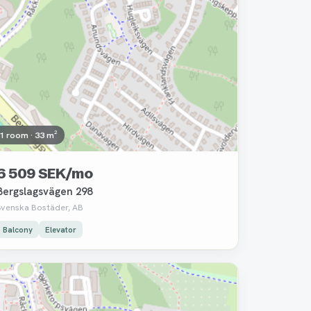
1 room · 33 m²
6 509 SEK/mo
Bergslagsvägen 298
Svenska Bostäder, AB
Balcony
Elevator
Removed