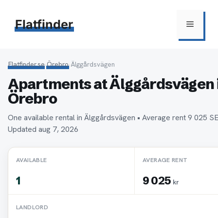
Hoppa
till
Flatfinder
Meny
innehåll
Flatfinder.se
›
Örebro
›
Älggårdsvägen
Apartments at Älggårdsvägen 
Örebro
One available rental in Älggårdsvägen • Average rent 9 025 
Updated aug 7, 2026
AVAILABLE
AVERAGE RENT
1
9 025
kr
LANDLORD