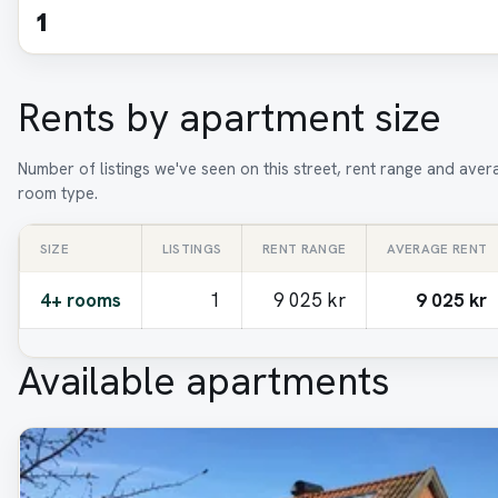
1
Rents by apartment size
Number of listings we've seen on this street, rent range and aver
room type.
SIZE
LISTINGS
RENT RANGE
AVERAGE RENT
4+ rooms
1
9 025 kr
9 025 kr
Available apartments