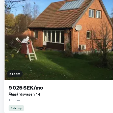
5 room
9 025 SEK/mo
Älggårdsvägen 14
AB-hem
Balcony