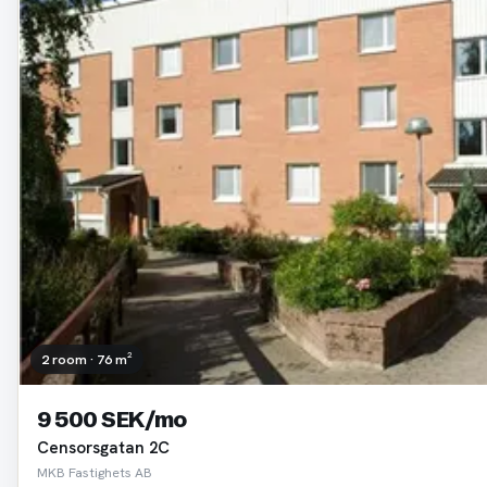
2 room · 76 m²
9 500 SEK/mo
Censorsgatan 2C
MKB Fastighets AB