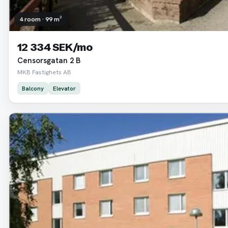
4 room · 99 m²
12 334 SEK/mo
Censorsgatan 2 B
MKB Fastighets AB
Balcony
Elevator