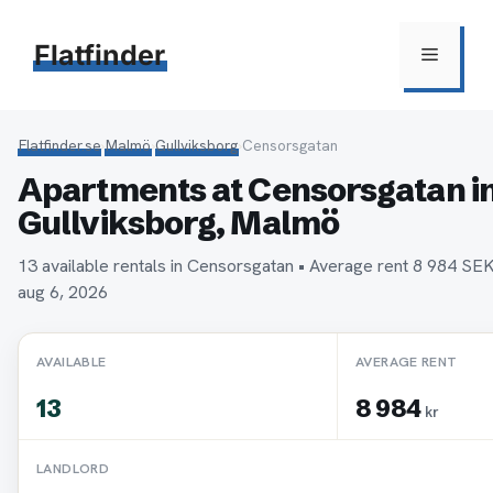
Hoppa
till
Flatfinder
Meny
innehåll
Flatfinder.se
›
Malmö
›
Gullviksborg
›
Censorsgatan
Apartments at Censorsgatan i
Gullviksborg, Malmö
13 available rentals in Censorsgatan • Average rent 8 984 S
aug 6, 2026
AVAILABLE
AVERAGE RENT
13
8 984
kr
LANDLORD