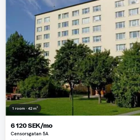
1 room · 42 m²
6 120 SEK/mo
Censorsgatan 5A