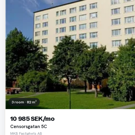
3 room · 82 m²
10 985 SEK/mo
Censorsgatan 5C
MKB Fastighets AB