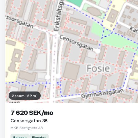
2 room · 59 m²
7 620 SEK/mo
Censorsgatan 3B
MKB Fastighets AB
Balcony
Elevator