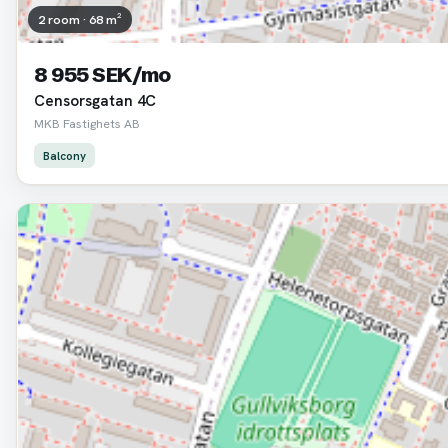
2 room · 68 m²
8 955 SEK/mo
Censorsgatan 4C
MKB Fastighets AB
Balcony