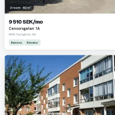
3 room · 82 m²
9 510 SEK/mo
Censorsgatan 1A
MKB Fastighets AB
Balcony
Elevator