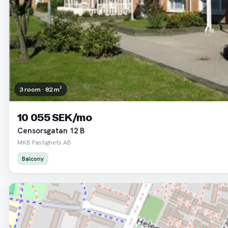
3 room · 82 m²
10 055 SEK/mo
Censorsgatan 12 B
MKB Fastighets AB
Balcony