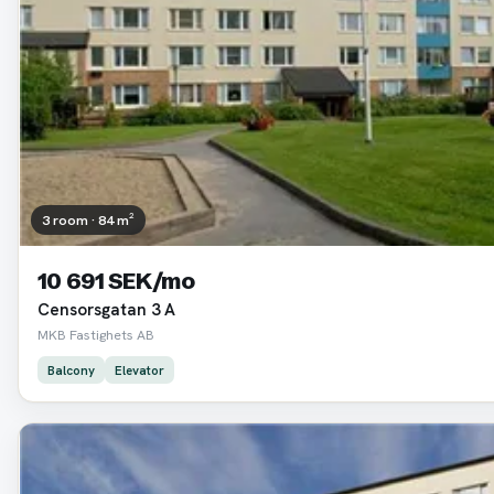
3 room · 84 m²
10 691 SEK/mo
Censorsgatan 3 A
MKB Fastighets AB
Balcony
Elevator