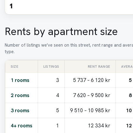
1
Rents by apartment size
Number of listings we've seen on this street, rent range and ave
type.
SIZE
LISTINGS
RENT RANGE
AVERA
1 rooms
3
5 737 – 6 120 kr
5
2 rooms
4
7 620 – 9 500 kr
8
3 rooms
5
9 510 – 10 985 kr
10
4+ rooms
1
12 334 kr
12