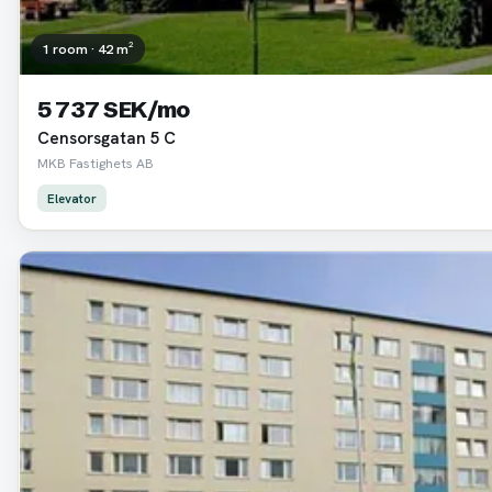
1 room · 42 m²
5 737 SEK/mo
Censorsgatan 5 C
MKB Fastighets AB
Elevator