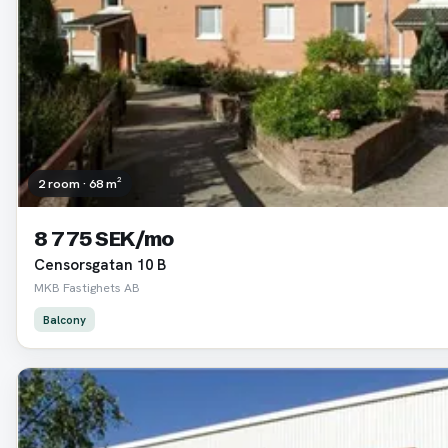
2 room · 68 m²
8 775 SEK/mo
Censorsgatan 10 B
MKB Fastighets AB
Balcony