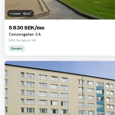
1 room · 42 m²
5 830 SEK/mo
Censorsgatan 3 A
MKB Fastighets AB
Elevator