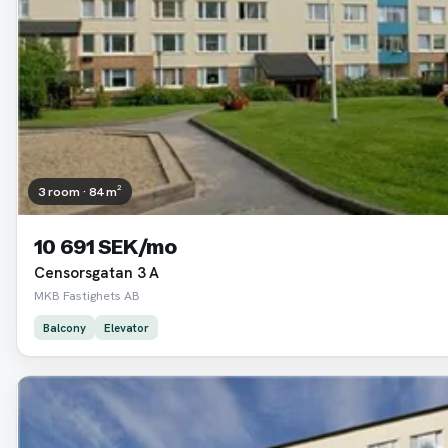
3 room · 84 m²
10 691 SEK/mo
Censorsgatan 3 A
MKB Fastighets AB
Balcony
Elevator