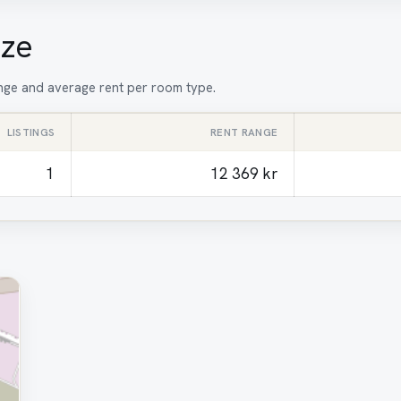
ize
range and average rent per room type.
LISTINGS
RENT RANGE
1
12 369 kr