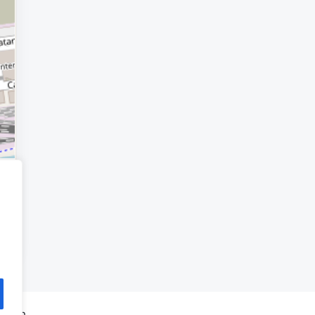
weden.