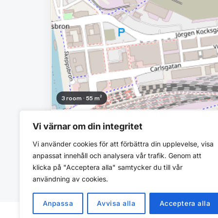
3 room · 55 m²
12 369 SEK/mo
Vi värnar om din integritet
Carlsgatan 51 B (392-124-01)
Vi använder cookies för att förbättra din upplevelse, visa
MKB Fastighets AB
anpassat innehåll och analysera vår trafik. Genom att
Balcony
Elevator
klicka på "Acceptera alla" samtycker du till vår
användning av cookies.
Anpassa
Avvisa alla
Acceptera alla
© 2026 Flatfinder. Find rental apartments in S