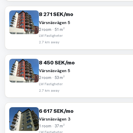
8 271 SEK/mo
Värsnäsvägen 5
2 room · 51 m²
LW Fastigheter
2.7 km away
8 450 SEK/mo
Värsnäsvägen 5
2 room · 53 m²
LW Fastigheter
2.7 km away
6 617 SEK/mo
Värsnäsvägen 3
1 room · 37 m²
LW Fastigheter