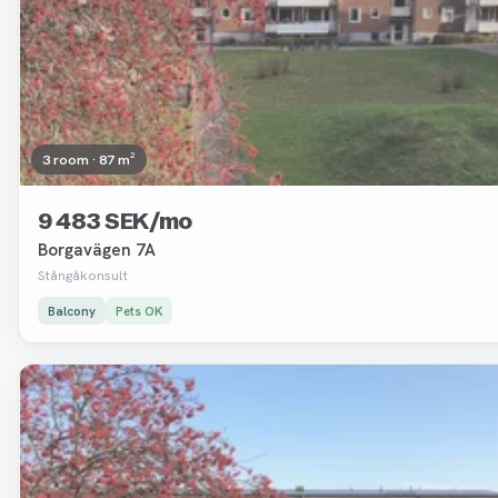
3 room · 87 m²
9 483 SEK/mo
Borgavägen 7A
Stångåkonsult
Balcony
Pets OK
Removed