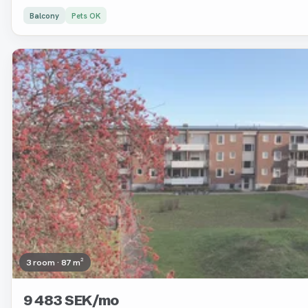
Balcony
Pets OK
Removed
3 room · 87 m²
9 483 SEK/mo