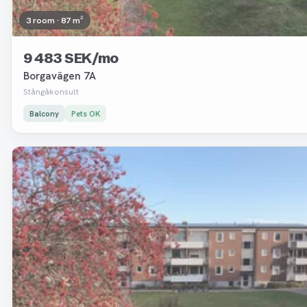
3 room · 87 m²
9 483 SEK/mo
Borgavägen 7A
Stångåkonsult
Balcony
Pets OK
Removed