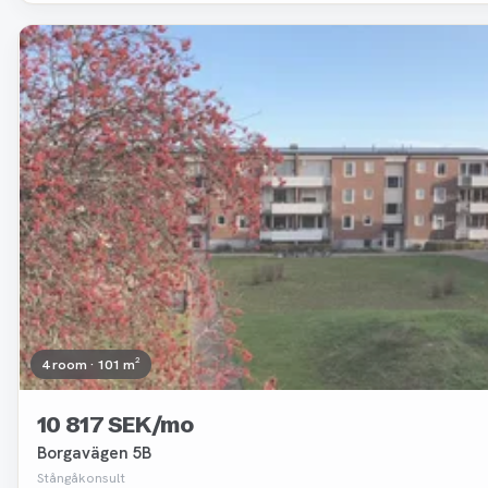
Removed
4 room · 101 m²
10 817 SEK/mo
Borgavägen 5B
Stångåkonsult