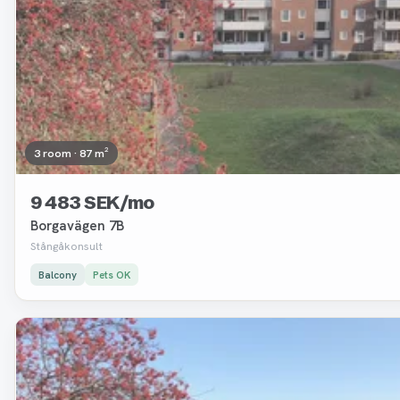
3 room · 87 m²
9 483 SEK/mo
Borgavägen 7B
Stångåkonsult
Balcony
Pets OK
Removed