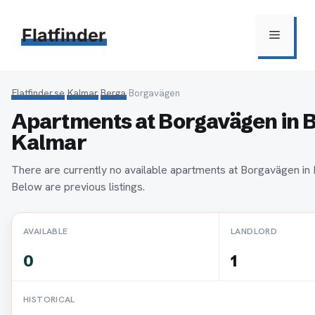
Hoppa
till
Flatfinder
Meny
innehåll
Flatfinder.se
›
Kalmar
›
Berga
›
Borgavägen
Apartments at Borgavägen in B
Kalmar
There are currently no available apartments at Borgavägen in
Below are previous listings.
AVAILABLE
LANDLORD
0
1
HISTORICAL