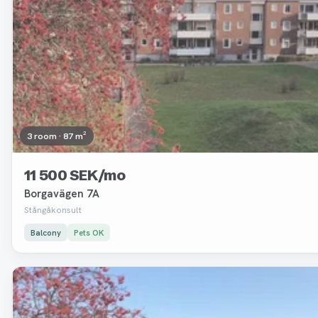
3 room · 87 m²
11 500 SEK/mo
Borgavägen 7A
Stångåkonsult
Balcony
Pets OK
Removed