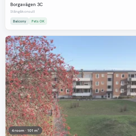
Borgavägen 3C
Stångåkonsult
Balcony
Pets OK
Removed
4 room · 101 m²