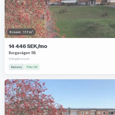
5 room · 117 m²
14 446 SEK/mo
Borgavägen 5B
Stångåkonsult
Balcony
Pets OK
Removed