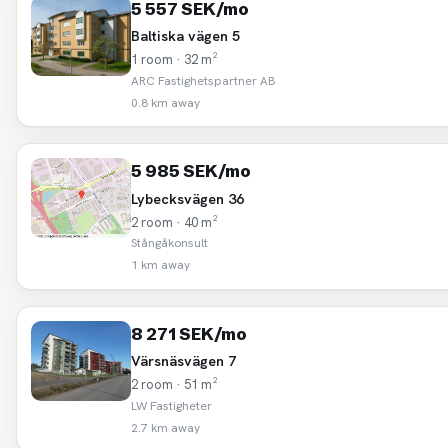
5 557 SEK/mo
Baltiska vägen 5
1 room · 32 m²
ARC Fastighetspartner AB
0.8 km away
5 985 SEK/mo
Lybecksvägen 36
2 room · 40 m²
Stångåkonsult
1 km away
8 271 SEK/mo
Värsnäsvägen 7
2 room · 51 m²
LW Fastigheter
2.7 km away