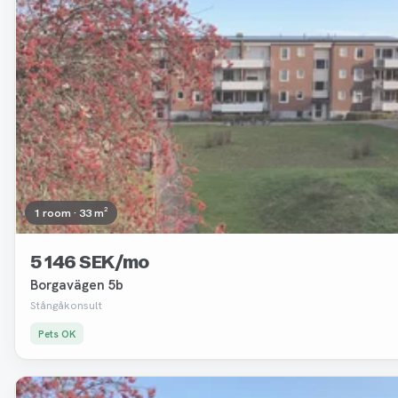
1 room · 33 m²
5 146 SEK/mo
Borgavägen 5b
Stångåkonsult
Pets OK
Removed