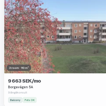
3 room · 90 m²
9 663 SEK/mo
Borgavägen 5A
Stångåkonsult
Balcony
Pets OK