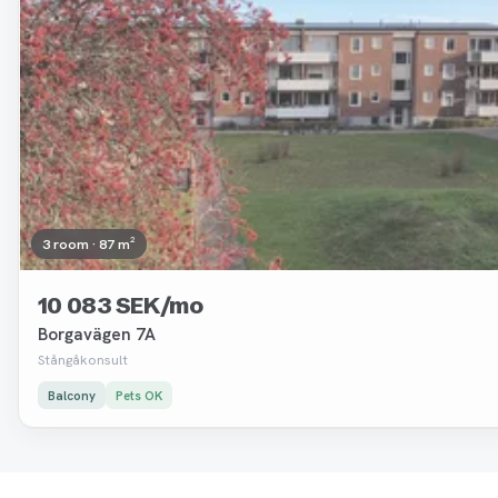
3 room · 87 m²
10 083 SEK/mo
Borgavägen 7A
Stångåkonsult
Balcony
Pets OK