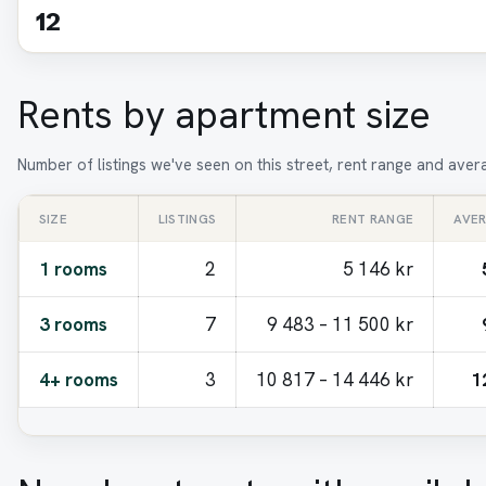
12
Rents by apartment size
Number of listings we've seen on this street, rent range and ave
SIZE
LISTINGS
RENT RANGE
AVE
1 rooms
2
5 146 kr
3 rooms
7
9 483 – 11 500 kr
4+ rooms
3
10 817 – 14 446 kr
1