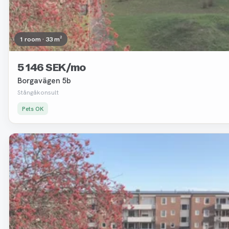
1 room · 33 m²
5 146 SEK/mo
Borgavägen 5b
Stångåkonsult
Pets OK
Removed