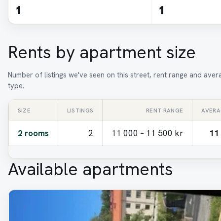
1
1
Rents by apartment size
Number of listings we've seen on this street, rent range and ave
type.
SIZE
LISTINGS
RENT RANGE
AVERA
2 rooms
2
11 000 – 11 500 kr
11
Available apartments