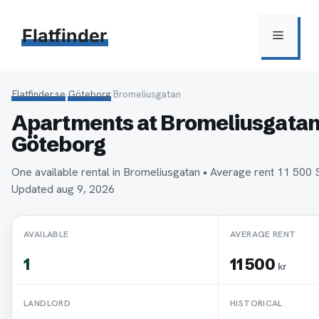
Hoppa
till
Flatfinder
Meny
innehåll
Flatfinder.se
›
Göteborg
›
Bromeliusgatan
Apartments at Bromeliusgatan
Göteborg
One available rental in Bromeliusgatan • Average rent 11 500
Updated aug 9, 2026
AVAILABLE
AVERAGE RENT
1
11 500
kr
LANDLORD
HISTORICAL