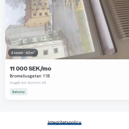
2 room · 63 m²
11 000 SEK/mo
Bromeliusgatan 11B
Änggården Björken AB
Balcony
Integritetspolicy