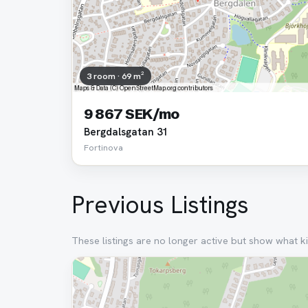
3 room · 69 m²
9 867 SEK/mo
Bergdalsgatan 31
Fortinova
Previous Listings
These listings are no longer active but show what ki
Removed