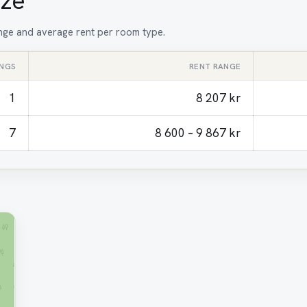
ize
range and average rent per room type.
INGS
RENT RANGE
1
8 207 kr
7
8 600 – 9 867 kr