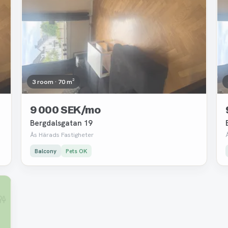
3 room · 70 m²
9 000 SEK/mo
Bergdalsgatan 19
Ås Härads Fastigheter
Balcony
Pets OK