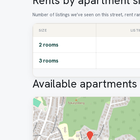
Rents by apartment s
Number of listings we've seen on this street, rent 
SIZE
LIST
2 rooms
3 rooms
Available apartments