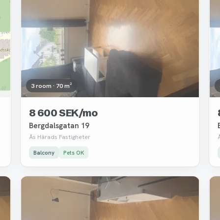
3 room · 70 m²
8 600 SEK/mo
Bergdalsgatan 19
Ås Härads Fastigheter
Balcony
Pets OK
Removed