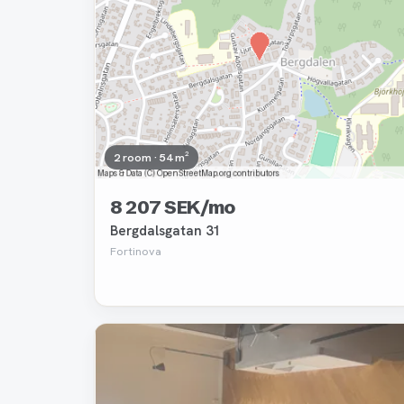
2 room · 54 m²
8 207 SEK/mo
Bergdalsgatan 31
Fortinova
Removed