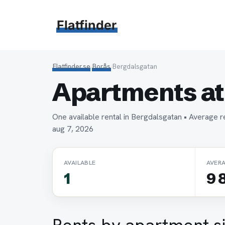
Hoppa
till
Flatfinder
innehåll
Flatfinder.se
›
Borås
›
Bergdalsgatan
Apartments at
One available rental in Bergdalsgatan • Average
aug 7, 2026
AVAILABLE
AVER
1
9 