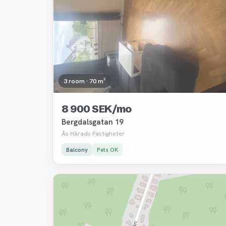
3 room · 70 m²
8 900 SEK/mo
Bergdalsgatan 19
Ås Härads Fastigheter
Balcony
Pets OK
Removed