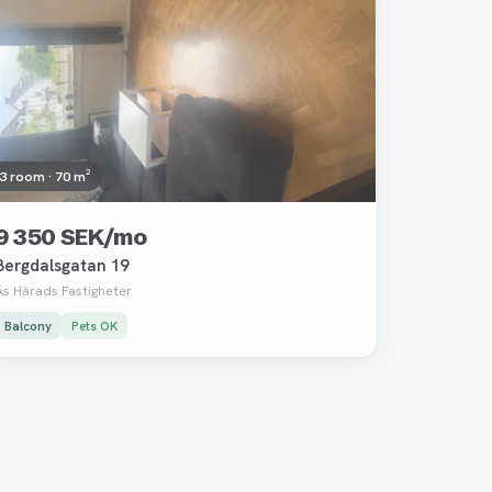
3 room · 70 m²
9 350 SEK/mo
Bergdalsgatan 19
Ås Härads Fastigheter
Balcony
Pets OK