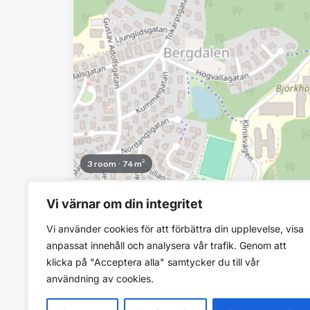
3 room · 74 m²
9 423 SEK/mo
Vi värnar om din integritet
Bergdalsgatan 28
Vi använder cookies för att förbättra din upplevelse, visa
Ås Härads Fastigheter
anpassat innehåll och analysera vår trafik. Genom att
Pets OK
klicka på "Acceptera alla" samtycker du till vår
användning av cookies.