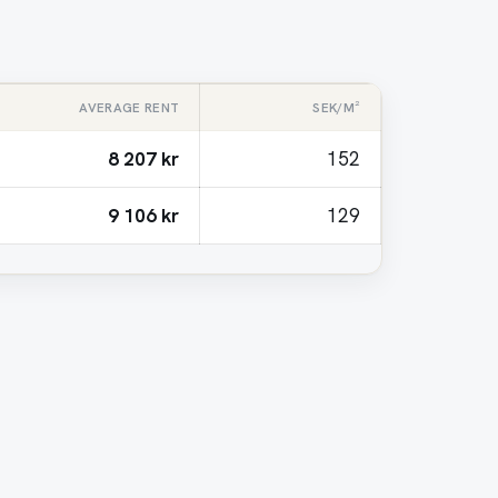
AVERAGE RENT
SEK/M²
8 207 kr
152
9 106 kr
129