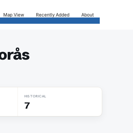
Map View
Recently Added
About
orås
HISTORICAL
7