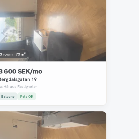
3 room · 70 m²
8 600 SEK/mo
Bergdalsgatan 19
Ås Härads Fastigheter
Balcony
Pets OK
Removed