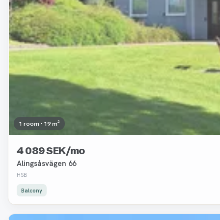
1 room · 19 m²
4 089 SEK/mo
Alingsåsvägen 66
HSB
Balcony