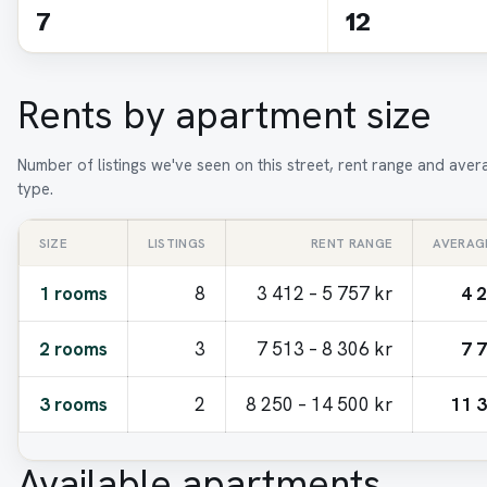
7
12
Rents by apartment size
Number of listings we've seen on this street, rent range and ave
type.
SIZE
LISTINGS
RENT RANGE
AVERAG
1 rooms
8
3 412 – 5 757 kr
4 
2 rooms
3
7 513 – 8 306 kr
7 
3 rooms
2
8 250 – 14 500 kr
11 3
Available apartments