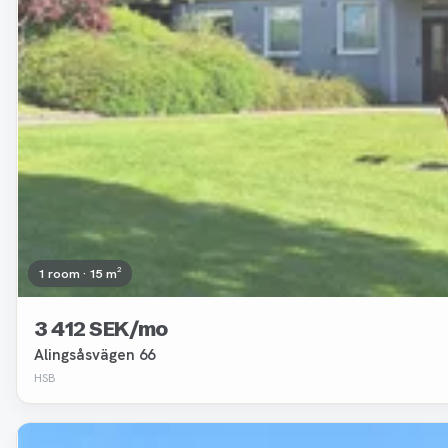
1 room · 15 m²
3 412 SEK/mo
Alingsåsvägen 66
HSB
Removed