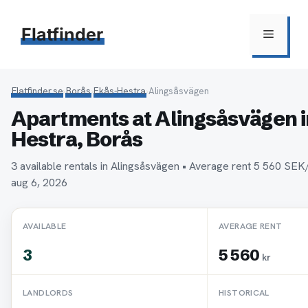
Hoppa
till
Flatfinder
Meny
innehåll
Flatfinder.se
›
Borås
›
Ekås-Hestra
›
Alingsåsvägen
Apartments at Alingsåsvägen i
Hestra, Borås
3 available rentals in Alingsåsvägen • Average rent 5 560 SE
aug 6, 2026
AVAILABLE
AVERAGE RENT
3
5 560
kr
LANDLORDS
HISTORICAL