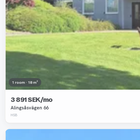
1 room · 18 m²
3 891 SEK/mo
Alingsåsvägen 66
HSB
Removed