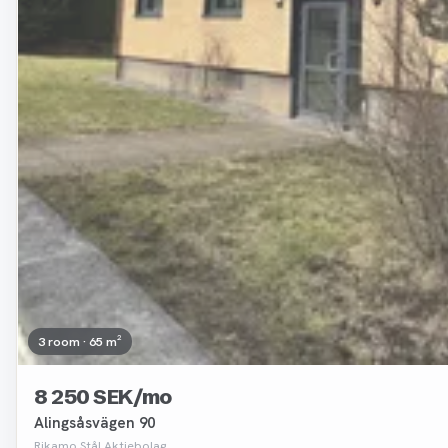
3 room · 65 m²
8 250 SEK/mo
Alingsåsvägen 90
Rikamo Stål Aktiebolag