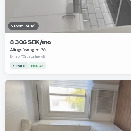
2 room · 58 m²
8 306 SEK/mo
Alingsåsvägen 76
Ryfab Förvaltning AB
Elevator
Pets OK
Removed