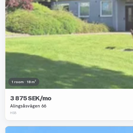
1 room · 18 m²
3 875 SEK/mo
Alingsåsvägen 66
HSB
Removed