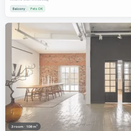
Balcony
Pets OK
Removed
3 room · 108 m²