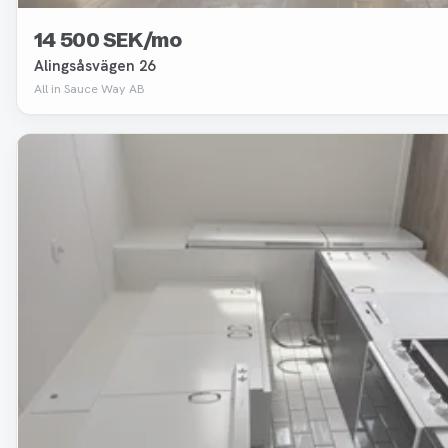
14 500 SEK/mo
Alingsåsvägen 26
All in Sauce Way AB
Removed