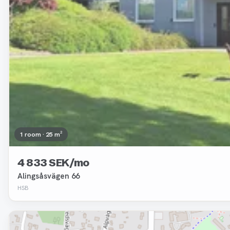
1 room · 25 m²
4 833 SEK/mo
Alingsåsvägen 66
HSB
Removed