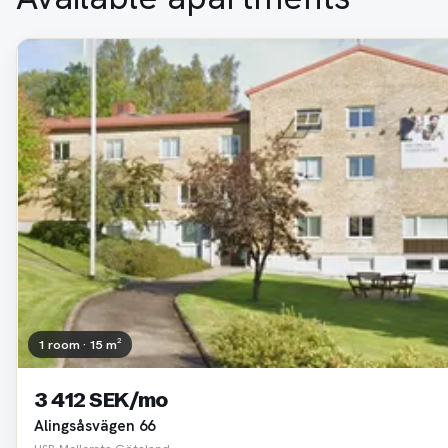
1 room · 15 m²
3 412 SEK/mo
Alingsåsvägen 66