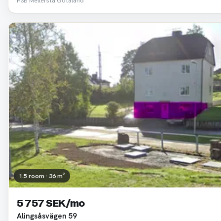
HSB Mellersta Götaland
1.5 room · 36 m²
5 757 SEK/mo
Alingsåsvägen 59