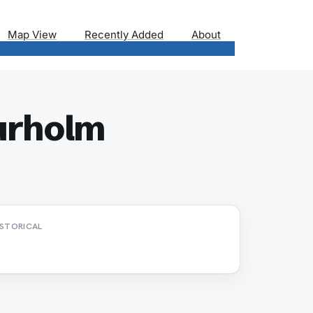
Map View
Recently Added
About
urholm
ISTORICAL