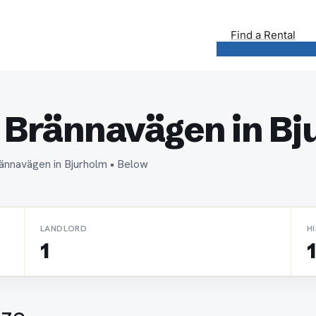
Find a Rental
 Brännavägen in Bj
rännavägen in Bjurholm • Below
LANDLORD
H
1
1