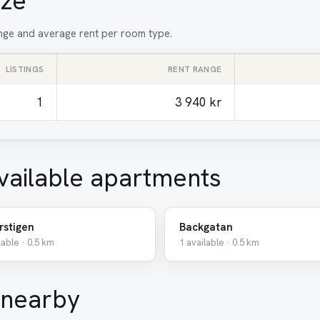
ize
range and average rent per room type.
LISTINGS
RENT RANGE
1
3 940 kr
vailable apartments
rstigen
Backgatan
lable · 0.5 km
1 available · 0.5 km
 nearby