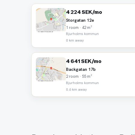
4 224 SEK/mo
Storgatan 12e
1 room · 42 m²
Bjurholms kommun
0 km away
4 641 SEK/mo
Backgatan 17b
2 room · 55 m²
Bjurholms kommun
0.6 km away