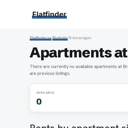
Hoppa
till
Flatfinder
innehåll
Flatfinder.se
›
Bjurholm
›
Brännavägen
Apartments at
There are currently no available apartments at B
are previous listings.
AVAILABLE
0