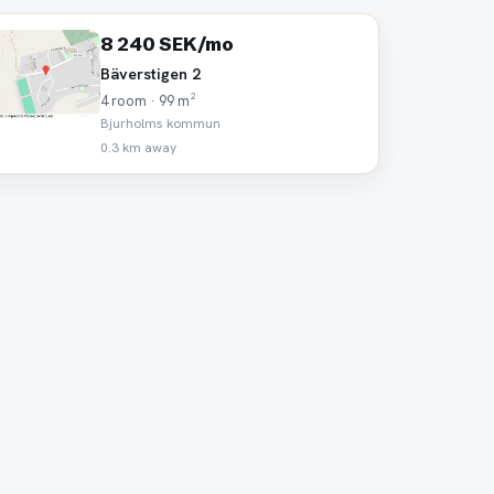
8 240 SEK/mo
Bäverstigen 2
4 room · 99 m²
Bjurholms kommun
0.3 km away