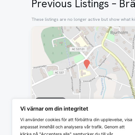
Previous Listings – B
These listings are no longer active but show what ki
Removed
1 room · 44 m²
Vi värnar om din integritet
3 940 SEK/mo
Vi använder cookies för att förbättra din upplevelse, visa
Brännavägen 1
anpassat innehåll och analysera vår trafik. Genom att
Bjurholms kommun
klicka på "Acceptera alla" samtycker du till vår