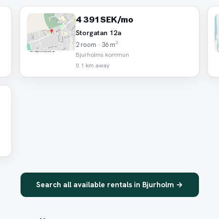
4 391 SEK/mo
Storgatan 12a
2 room · 36 m²
Bjurholms kommun
0.1 km away
Search all available rentals in Bjurholm →